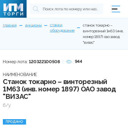
станки,
главная
аукционы
станок токарно –
оборудование
винторезный 1м63 (инв.
номер 1897) оао завод
"визас"
944
Номер лота:
120322100508
НАИМЕНОВАНИЕ
Станок токарно – винторезный
1М63 (инв. номер 1897) ОАО завод
"ВИЗАС"
б/у
ПРОДАНО