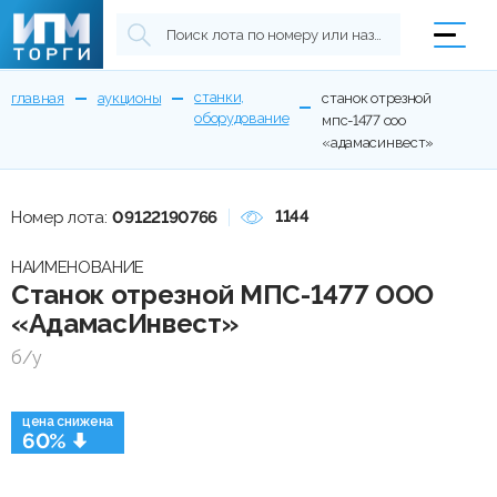
станки,
главная
аукционы
станок отрезной
оборудование
мпс-1477 ооо
«адамасинвест»
1144
Номер лота:
09122190766
НАИМЕНОВАНИЕ
Станок отрезной МПС-1477 ООО
«АдамасИнвест»
б/у
цена снижена
60%