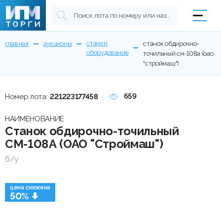
станки,
главная
аукционы
станок обдирочно-
оборудование
точильный см-108а (оао
"строймаш")
659
Номер лота:
221223177458
НАИМЕНОВАНИЕ
Станок обдирочно-точильный
СМ-108А (ОАО "Строймаш")
б/у
цена снижена
50%