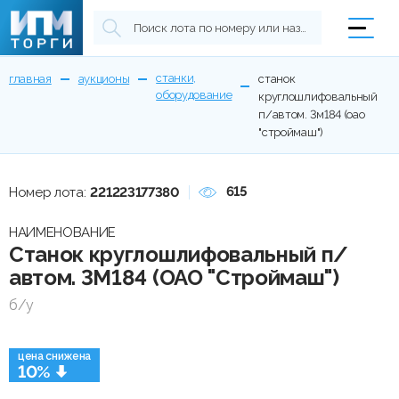
станки,
главная
аукционы
станок
оборудование
круглошлифовальный
п/автом. 3м184 (оао
"строймаш")
615
Номер лота:
221223177380
НАИМЕНОВАНИЕ
Станок круглошлифовальный п/
автом. 3М184 (ОАО "Строймаш")
б/у
цена снижена
10%