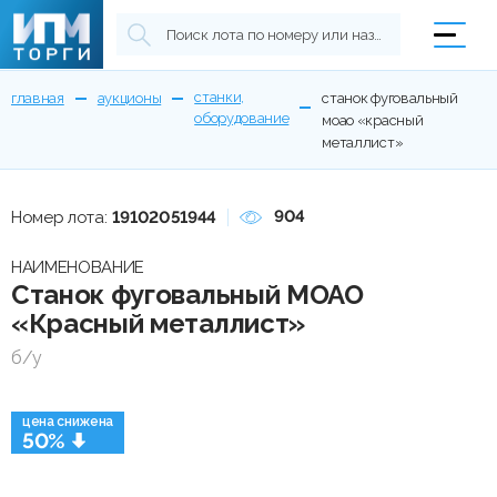
станки,
главная
аукционы
станок фуговальный
оборудование
моао «красный
металлист»
904
Номер лота:
19102051944
НАИМЕНОВАНИЕ
Станок фуговальный МОАО
«Красный металлист»
б/у
цена снижена
50%