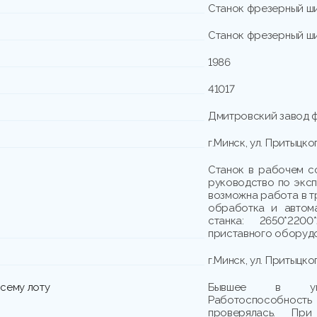
Станок фрезерный 
Станок фрезерный 
1986
41017
Дмитровский завод 
г.Минск, ул. Притыцко
Станок в рабочем со
руководство по эксп
возможна работа в т
обработка и автом
станка: 2650*22
приставного оборудов
г.Минск, ул. Притыцко
сему лоту
Бывшее в упот
Работоспособно
проверялась. При