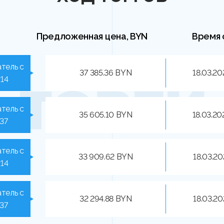
Предложенная цена, BYN
Время 
тель с
37 385.36 BYN
18.03.20
214
тель с
35 605.10 BYN
18.03.20
537
тель с
33 909.62 BYN
18.03.20
214
тель с
32 294.88 BYN
18.03.20
537