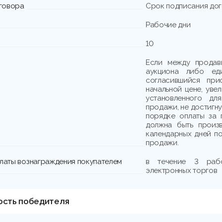
говора
Срок подписания до
Рабочие дни
10
Если между продав
аукциона либо еди
согласившийся при
начальной цене, уве
установленного дл
продажи, не достигн
порядке оплаты за 
должна быть произв
календарных дней по
продажи.
платы вознаграждения покупателем
в течение 3 раб
электронных торгов
ость победителя