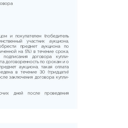
говора
цом и покупателем (победитель
нственный участник аукциона,
обрести предмет аукциона по
личенной на 5%) в течение срока,
я подписания договора купли-
ута договоренность по срокам и о
предмет аукциона, такая оплата
едена в течение 30 (тридцати)
сле заключения договора купли-
очих дней после проведения