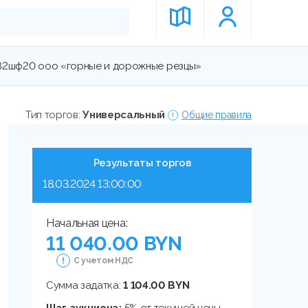
82шф20 ооо «горные и дорожные резцы»
Тип торгов:
Универсальный
Общие правила
Результаты торгов
18.03.2024 13:00:00
Начальная цена:
11 040.00 BYN
С учетом НДС
Сумма задатка:
1 104.00 BYN
Шаг аукциона:
5% от текущей цены