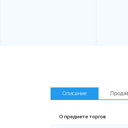
Описание
Прода
О предмете торгов