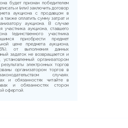
иона будет признан победителем
дписать и (или) заключить договор
дмета аукциона с продавцом в
 а также оплатить сумму затрат и
ганизатору аукциона. В случае
я участника аукциона, ставшего
она (единственного участника
ившимся приобрести предмет
ьной цене предмета аукциона,
5%), от выполнения данных
нный задаток не возвращается и
, установленный организатором
 результаты электронных торгов
рованы организатором торгов в
аконодательством случаях.
ах и обязанностях читайте в
авах и обязанностях сторон
ой офертой.