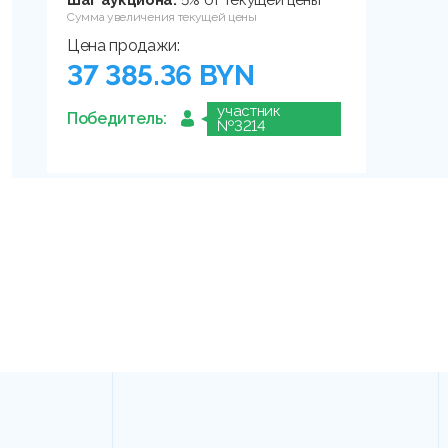
Сумма увеличения текущей цены
Цена продажи:
37 385.36 BYN
участник
Победитель:
№3214