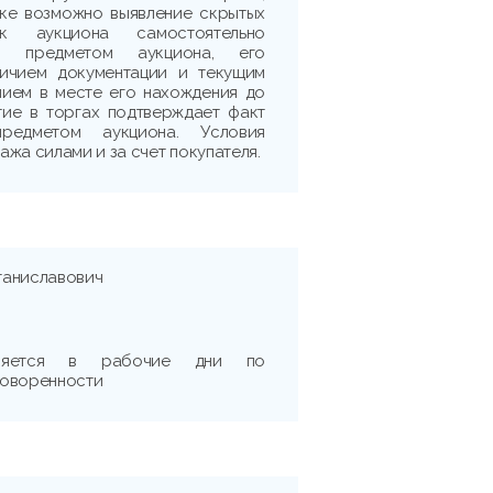
рке возможно выявление скрытых
ик аукциона самостоятельно
 с предметом аукциона, его
личием документации и текущим
нием в месте его нахождения до
тие в торгах подтверждает факт
редметом аукциона. Условия
жа силами и за счет покупателя.
таниславович
вляется в рабочие дни по
говоренности