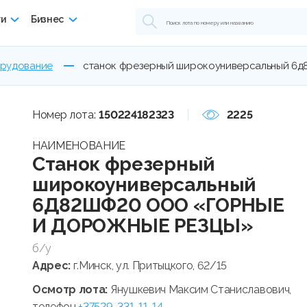
ги
Бизнес
орудование
станок фрезерный широкоуниверсальный 6д
Номер лота:
150224182323
2225
НАИМЕНОВАНИЕ
Станок фрезерный
широкоуниверсальный
6Д82ШФ20 ООО «ГОРНЫЕ
И ДОРОЖНЫЕ РЕЗЦЫ»
б/у
Адрес:
г.Минск, ул. Притыцкого, 62/15
Осмотр лота:
Янушкевич Максим Станиславович,
телефон
+37529-331-11-14
.