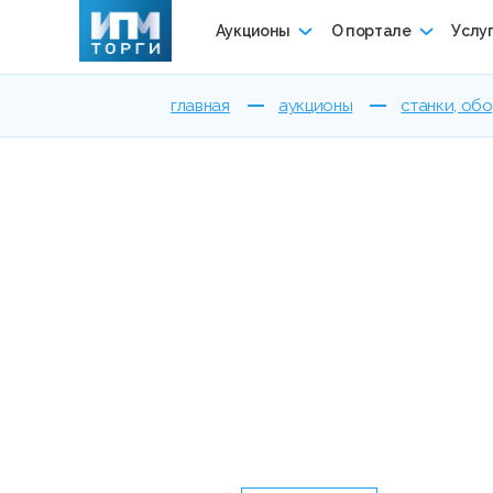
Аукционы
О портале
Услу
главная
аукционы
станки, об