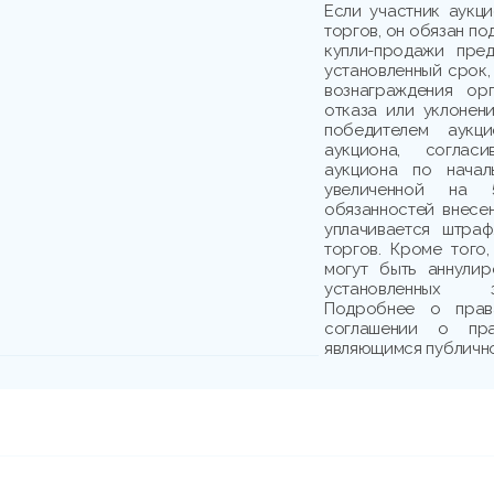
Если участник аукц
торгов, он обязан по
купли-продажи пре
установленный срок,
вознаграждения ор
отказа или уклонени
победителем аукци
аукциона, соглас
аукциона по начал
увеличенной на 
обязанностей внесе
уплачивается штраф
торгов. Кроме того,
могут быть аннули
установленных з
Подробнее о прав
соглашении о пр
являющимся публичн