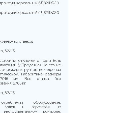
широкоуниверсальный 6Д82ШФ20
широкоуниверсальный 6Д82ШФ20
фрезерных станков
го, 62/15
стоянии, отключен от сети. Есть
луатации (у Продавца). На станке
рех режимах: ручном, покадровая
атическом. Габаритные размеры
00*2015 мм. Вес станка без
ания: 2765 кг.
го, 62/15
реблении оборудование.
сть узлов и агрегатов не
 инструментальном контроле,