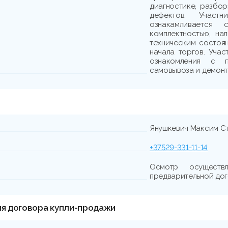
диагностике, разбо
дефектов. Участн
ознакамливается
комплектностью, на
техническим состоя
начала торгов. Учас
ознакомления с п
самовывоза и демонта
Янушкевич Максим С
+37529-331-11-14
Осмотр осущест
предварительной до
ия договора купли-продажи