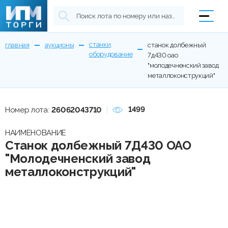
станки,
главная
аукционы
станок долбежный
оборудование
7д430 оао
"молодечненский завод
металлоконструкций"
1499
Номер лота:
26062043710
НАИМЕНОВАНИЕ
Станок долбежный 7Д430 ОАО
"Молодечненский завод
металлоконструкций"