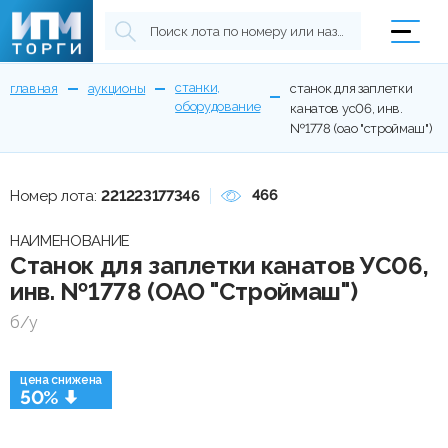
станки,
главная
аукционы
станок для заплетки
оборудование
канатов ус06, инв.
№1778 (оао "строймаш")
466
Номер лота:
221223177346
НАИМЕНОВАНИЕ
Станок для заплетки канатов УС06,
инв. №1778 (ОАО "Строймаш")
б/у
цена снижена
50%