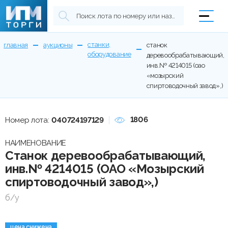
станки,
главная
аукционы
станок
оборудование
деревообрабатывающий,
инв.№ 4214015 (оао
«мозырский
спиртоводочный завод»,)
1806
Номер лота:
040724197129
НАИМЕНОВАНИЕ
Станок деревообрабатывающий,
инв.№ 4214015 (ОАО «Мозырский
спиртоводочный завод»,)
б/у
цена снижена