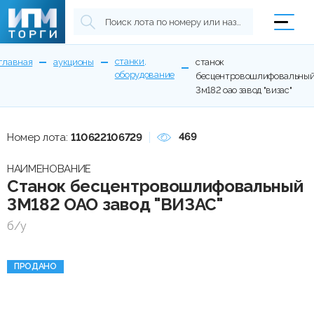
станки,
главная
аукционы
станок
оборудование
бесцентровошлифовальны
3м182 оао завод "визас"
469
Номер лота:
110622106729
НАИМЕНОВАНИЕ
Станок бесцентровошлифовальный
3М182 ОАО завод "ВИЗАС"
б/у
ПРОДАНО