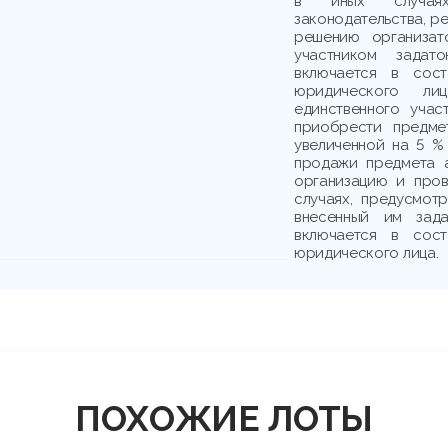
в иных случаях
законодательства, р
решению организат
участником зада
включается в сост
юридического ли
единственного учас
приобрести предме
увеличенной на 5 %
продажи предмета а
организацию и пров
случаях, предусмотр
внесенный им зад
включается в сост
юридического лица.
ПОХОЖИЕ ЛОТЫ