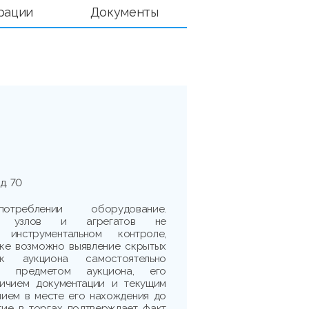
рации
Документы
д. 70
реблении оборудование.
сть узлов и агрегатов не
 инструментальном контроле,
рке возможно выявление скрытых
ик аукциона самостоятельно
 с предметом аукциона, его
личием документации и текущим
нием в месте его нахождения до
тие в торгах подтверждает факт