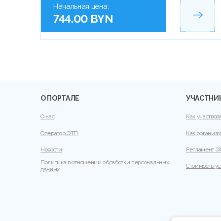
Начальная цена:
744.00 BYN
О ПОРТАЛЕ
УЧАСТНИ
О нас
Как участвов
Оператор ЭТП
Как организо
Новости
Регламент Э
Политика в отношении обработки персональных
Стоимость ус
данных