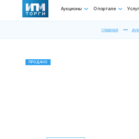
Аукционы
О портале
Услу
главная
ау
ПРОДАНО