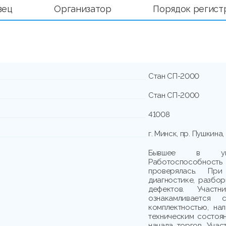
вец
Организатор
Порядок регист
Стан СП-2000
Стан СП-2000
41008
г. Минск, пр. Пушкина, 
Бывшее в упот
Работоспособно
проверялась. При
диагностике, разбо
дефектов. Участн
ознакамливается
комплектностью, на
техническим состоя
начала торгов. Учас