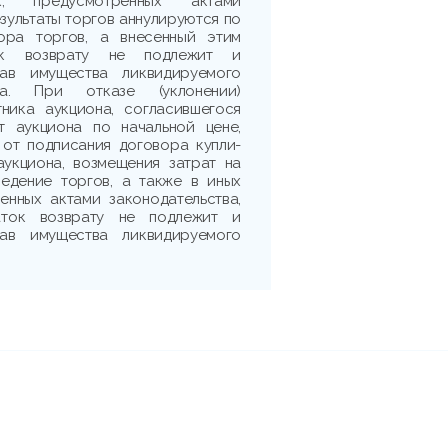
, предусмотренных актами
езультаты торгов аннулируются по
ора торгов, а внесенный этим
ток возврату не подлежит и
ав имущества ликвидируемого
ца. При отказе (уклонении)
тника аукциона, согласившегося
т аукциона по начальной цене,
 от подписания договора купли-
укциона, возмещения затрат на
едение торгов, а также в иных
енных актами законодательства,
аток возврату не подлежит и
ав имущества ликвидируемого