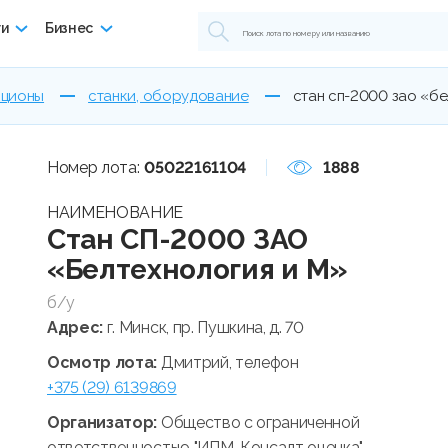
ги
Бизнес
кционы
станки, оборудование
стан сп-2000 зао «бе
Номер лота:
05022161104
1888
НАИМЕНОВАНИЕ
Стан СП-2000 ЗАО
«Белтехнология и М»
б/у
Адрес:
г. Минск, пр. Пушкина, д. 70
Осмотр лота:
Дмитрий, телефон
+375 (29) 6139869
Организатор:
Общество с ограниченной
ответственностью "ИПМ-Консалт оценка"