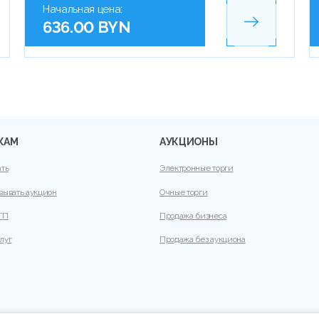
Начальная цена:
636.00 BYN
КАМ
АУКЦИОНЫ
ать
Электронные торги
вывать аукцион
Очные торги
ТП
Продажа бизнеса
луг
Продажа без аукциона