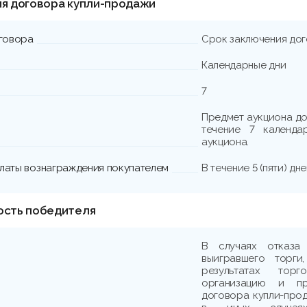
ия договора купли-продажи
говора
Срок заключения до
Календарные дни
7
Предмет аукциона до
течение 7 календа
аукциона.
платы вознаграждения покупателем
В течение 5 (пяти) дн
ость победителя
В случаях отказа 
выигравшего торги
результатах тор
организацию и пр
договора купли-прод