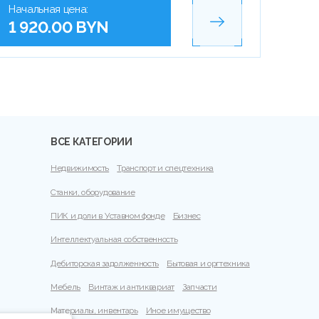
Начальная цена:
1 920.00 BYN
ВСЕ КАТЕГОРИИ
Недвижимость
Транспорт и спецтехника
Станки, оборудование
ПИК и доли в Уставном фонде
Бизнес
Интеллектуальная собственность
Дебиторская задолженность
Бытовая и оргтехника
Мебель
Винтаж и антиквариат
Запчасти
Материалы, инвентарь
Иное имущество