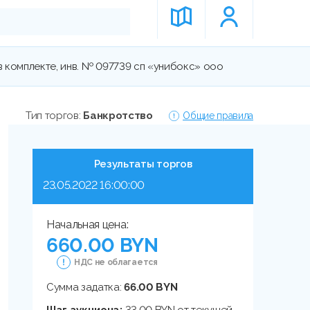
 комплекте, инв. № 097739 сп «унибокс» ооо
Тип торгов:
Банкротство
Общие правила
Результаты торгов
23.05.2022 16:00:00
Начальная цена:
660.00 BYN
НДС не облагается
Сумма задатка:
66.00 BYN
Шаг аукциона:
33.00 BYN от текущей