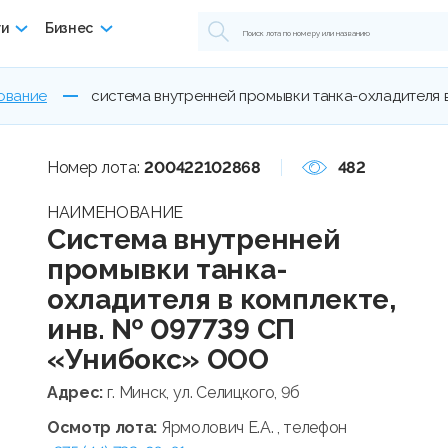
ги
Бизнес
ование
система внутренней промывки танка-охладителя в
Номер лота:
200422102868
482
НАИМЕНОВАНИЕ
Система внутренней
промывки танка-
охладителя в комплекте,
инв. № 097739 СП
«Унибокс» ООО
Адрес:
г. Минск, ул. Селицкого, 9б
Осмотр лота:
Ярмолович Е.А. , телефон