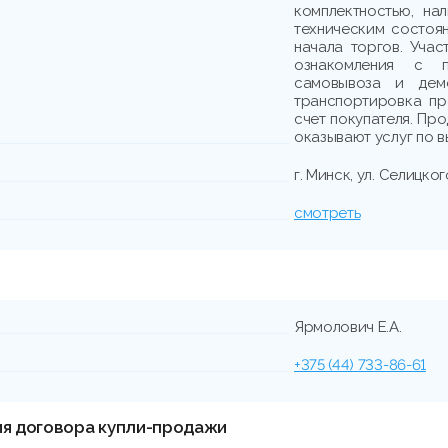
комплектностью, на
техническим состоя
начала торгов. Учас
ознакомления с п
самовывоза и демо
транспортировка пр
счет покупателя. Пр
оказывают услуг по в
г. Минск, ул. Селицког
смотреть
Ярмолович Е.А.
+375 (44) 733-86-61
ия договора купли-продажи