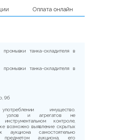
ции
Оплата онлайн
й промывки танка-охладителя в
й промывки танка-охладителя в
о, 9б
треблении имущество.
сть узлов и агрегатов не
 инструментальном контроле,
рке возможно выявление скрытых
ик аукциона самостоятельно
 предметом аукциона, его