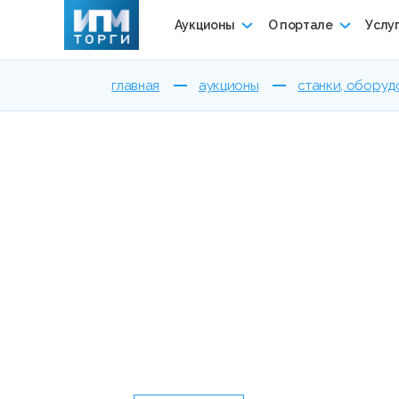
Аукционы
О портале
Услу
главная
аукционы
станки, оборуд