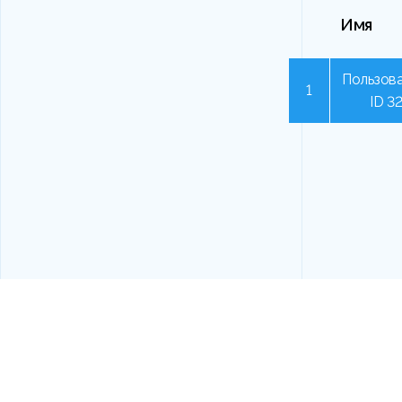
Имя
Пользова
1
ID 3