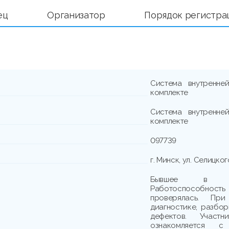
ец
Организатор
Порядок регистра
Система внутренне
комплекте
Система внутренне
комплекте
097739
г. Минск, ул. Селицког
Бывшее в упо
Работоспособно
проверялась. При
диагностике, разбо
дефектов. Участн
ознакомляется с