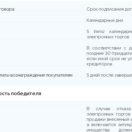
говора
Срок подписания до
Календарные дни
5 (пять) календа
электронных торгов
В соответствии с д
позднее 30 (тридцати
если иной срок не у
кредиторов
платы вознаграждения покупателем
5 дней после заверш
ость победителя
В случае отказа
электронных торгов
продажи внесенный и
а включается антик
имущества должн