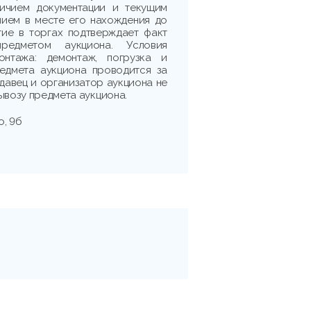
личием документации и текущим
нием в месте его нахождения до
тие в торгах подтверждает факт
редметом аукциона. Условия
нтажа: демонтаж, погрузка и
едмета аукциона проводится за
одавец и организатор аукциона не
ывозу предмета аукциона.
о, 9б