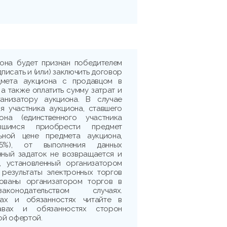
иона будет признан победителем
дписать и (или) заключить договор
дмета аукциона с продавцом в
 а также оплатить сумму затрат и
ганизатору аукциона. В случае
я участника аукциона, ставшего
она (единственного участника
ившимся приобрести предмет
ьной цене предмета аукциона,
5%), от выполнения данных
нный задаток не возвращается и
, установленный организатором
 результаты электронных торгов
рованы организатором торгов в
аконодательством случаях.
ах и обязанностях читайте в
авах и обязанностях сторон
ой офертой.