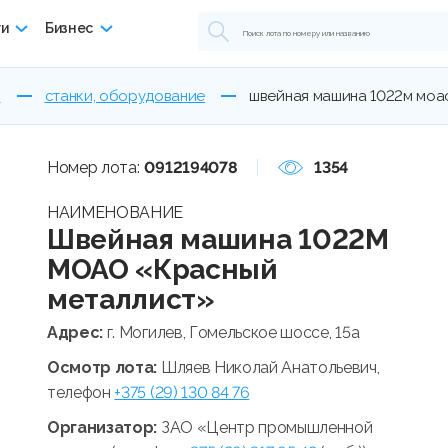
ги
Бизнес
ы
станки, оборудование
швейная машина 1022м моа
Номер лота:
0912194078
1354
НАИМЕНОВАНИЕ
Швейная машина 1022М
МОАО «Красный
металлист»
Адрес:
г. Могилев, Гомельское шоссе, 15а
Осмотр лота:
Шляев Николай Анатольевич,
телефон
+375 (29) 130 84 76
Организатор:
ЗАО «Центр промышленной