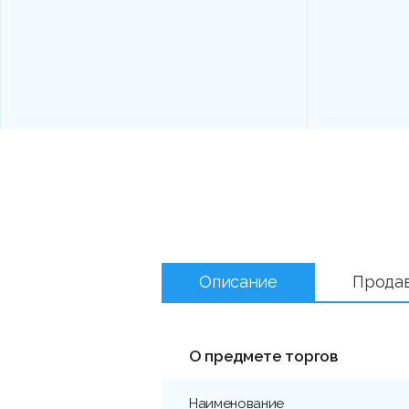
Описание
Прода
О предмете торгов
Наименование