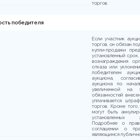
торгов.
ость победителя
Если участник аукц
торгов, он обязан по
купли-продажи пре
установленный срок,
вознаграждения ор
отказа или уклонени
победителем аукци
аукциона, соглас
аукциона по начал
увеличенной на 
обязанностей внесе
уплачивается штраф
торгов. Кроме того,
могут быть аннули
установленных з
Подробнее о прав
соглашении о пр
являющимся публичн