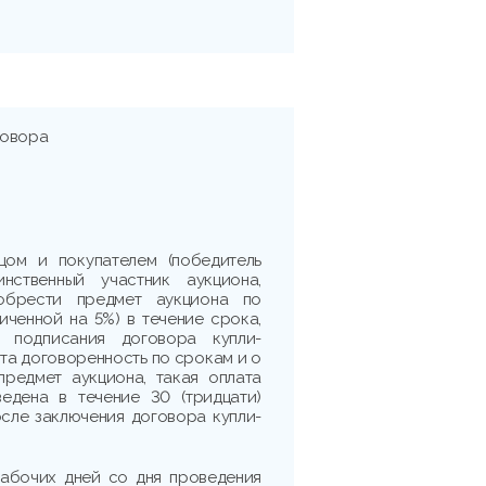
говора
цом и покупателем (победитель
нственный участник аукциона,
обрести предмет аукциона по
личенной на 5%) в течение срока,
я подписания договора купли-
ута договоренность по срокам и о
предмет аукциона, такая оплата
едена в течение 30 (тридцати)
сле заключения договора купли-
рабочих дней со дня проведения