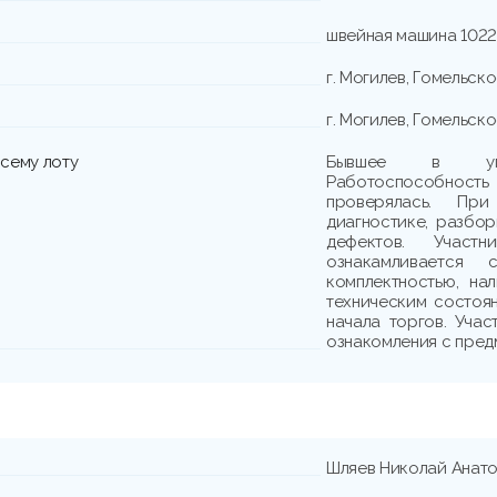
швейная машина 102
г. Могилев, Гомельско
г. Могилев, Гомельско
сему лоту
Бывшее в упот
Работоспособно
проверялась. При
диагностике, разбо
дефектов. Участн
ознакамливается
комплектностью, на
техническим состоя
начала торгов. Учас
ознакомления с пред
Шляев Николай Анато