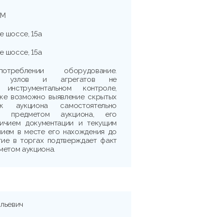
2М
е шоссе, 15а
е шоссе, 15а
реблении оборудование.
сть узлов и агрегатов не
 инструментальном контроле,
рке возможно выявление скрытых
ик аукциона самостоятельно
 с предметом аукциона, его
личием документации и текущим
нием в месте его нахождения до
тие в торгах подтверждает факт
метом аукциона.
льевич