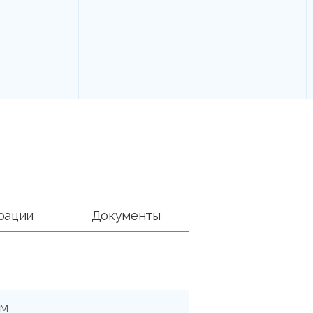
рации
Документы
2М