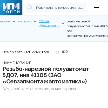
станки,
главная
аукционы
резьбо-нарезной
оборудование
полуавтомат 5д07, инв.41105
(зао
«севзапмонтажавтоматика»
912
Номер лота:
070224181770
НАИМЕНОВАНИЕ
Резьбо-нарезной полуавтомат
5Д07, инв.41105 (ЗАО
«Севзапмонтажавтоматика»)
б/у, в рабочем состоянии, демонтирован