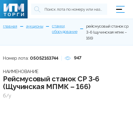
станки,
главная
аукционы
рейсмусовый станок ср
оборудование
3-6 (щучинская мпмк –
166)
947
Номер лота:
05052163744
НАИМЕНОВАНИЕ
Рейсмусовый станок СР 3-6
(Щучинская МПМК – 166)
б/у