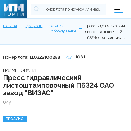
станки,
главная
аукционы
пресс гидравлический
оборудование
листоштамповочный
п6324 оао завод "визас"
1031
Номер лота:
110322100258
НАИМЕНОВАНИЕ
Пресс гидравлический
листоштамповочный П6324 ОАО
завод "ВИЗАС"
б/у
ПРОДАНО