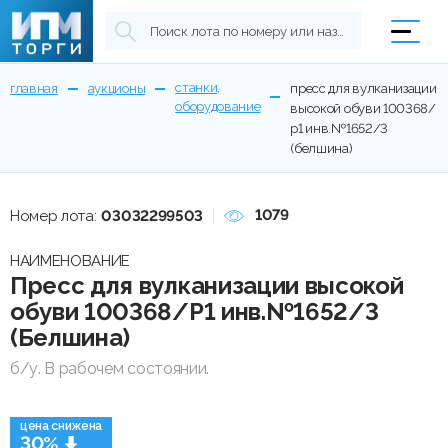
станки,
главная
аукционы
пресс для вулканизации
оборудование
высокой обуви 100368/
р1 инв.№1652/3
(белшина)
1079
Номер лота:
03032299503
НАИМЕНОВАНИЕ
Пресс для вулканизации высокой
обуви 100368/Р1 инв.№1652/3
(Белшина)
б/у. В рабочем состоянии.
цена снижена
30%