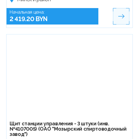
Начальная цена:
2 419.20 BYN
Щит станции управления - 3 штуки (инв.
№4107005) (ОАО "Мозырский спиртоводочный
завод")