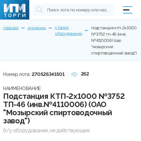
станки,
главная
аукционы
подстанция ктп-2х1000
оборудование
№3752 тп-46 (инв.
№4110006) (оао
"мозырский
спиртоводочный завод")
262
Номер лота:
270526341501
НАИМЕНОВАНИЕ
Подстанция КТП-2х1000 №3752
ТП-46 (инв.№4110006) (ОАО
"Мозырский спиртоводочный
завод")
б/у оборудование, не действующее