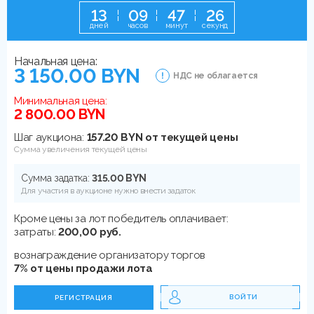
1
3
0
9
4
7
2
6
дней
часов
минут
секунд
Начальная цена:
3 150.00 BYN
НДС не облагается
Минимальная цена:
2 800.00 BYN
Шаг аукциона:
157.20 BYN от текущей цены
Сумма увеличения текущей цены
Сумма задатка:
315.00 BYN
Для участия в аукционе нужно внести задаток
Кроме цены за лот победитель оплачивает:
затраты:
200,00 руб.
вознаграждение организатору торгов
7% от цены продажи лота
ВОЙТИ
РЕГИСТРАЦИЯ