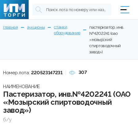
станки,
главная
аукционы
пастеризатор, инв.
оборудование
№4202241 (оао
«мозырский
спиртоводочный
завод»)
307
Номер лота:
220523147231
НАИМЕНОВАНИЕ
Пастеризатор, инв.№4202241 (ОАО
«Мозырский спиртоводочный
завод»)
б/у