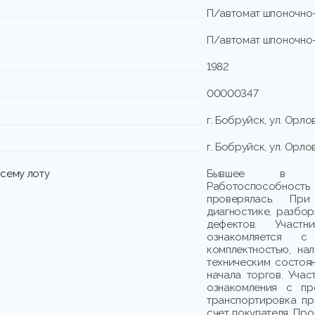
П/автомат шпоночно
П/автомат шпоночно
1982
00000347
г. Бобруйск, ул. Орло
г. Бобруйск, ул. Орло
сему лоту
Бывшее в упо
Работоспособно
проверялась. При
диагностике, разбо
дефектов. Участн
ознакомляется с
комплектностью, на
техническим состоя
начала торгов. Учас
ознакомления с пр
транспортировка пр
счет покупателя. Пр