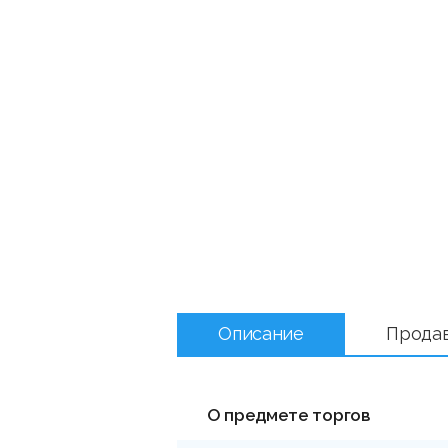
Описание
Прода
О предмете торгов