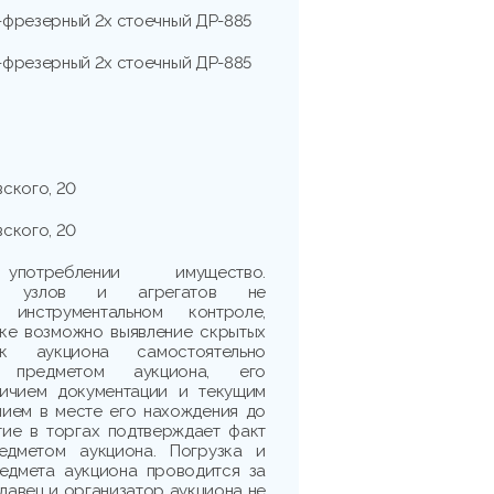
-фрезерный 2х стоечный ДР-885
-фрезерный 2х стоечный ДР-885
вского, 20
вского, 20
треблении имущество.
сть узлов и агрегатов не
 инструментальном контроле,
рке возможно выявление скрытых
ик аукциона самостоятельно
 предметом аукциона, его
личием документации и текущим
нием в месте его нахождения до
тие в торгах подтверждает факт
едметом аукциона. Погрузка и
едмета аукциона проводится за
одавец и организатор аукциона не