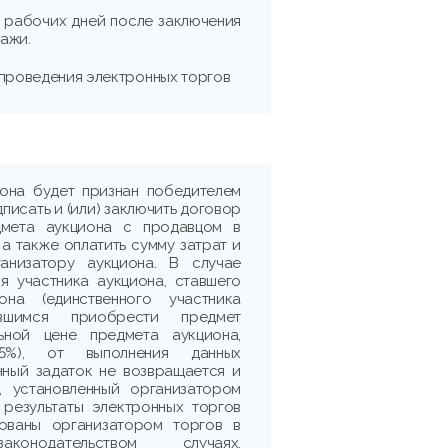
и) рабочих дней после заключения
ажи.
 проведения электронных торгов
иона будет признан победителем
дписать и (или) заключить договор
дмета аукциона с продавцом в
 а также оплатить сумму затрат и
ганизатору аукциона. В случае
я участника аукциона, ставшего
она (единственного участника
ившимся приобрести предмет
ьной цене предмета аукциона,
5%), от выполнения данных
нный задаток не возвращается и
, установленный организатором
 результаты электронных торгов
рованы организатором торгов в
аконодательством случаях.