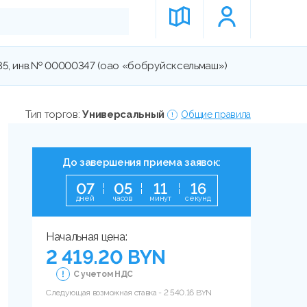
85, инв.№ 00000347 (оао «бобруйсксельмаш»)
Тип торгов:
Универсальный
Общие правила
До завершения приема заявок:
0
7
0
5
1
1
1
5
дней
часов
минут
секунд
Начальная цена:
2 419.20 BYN
С учетом НДС
Следующая возможная ставка -
2 540.16
BYN