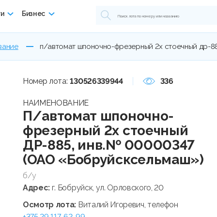
ги
Бизнес
вание
п/автомат шпоночно-фрезерный 2х стоечный др-8
Номер лота:
130526339944
336
НАИМЕНОВАНИЕ
П/автомат шпоночно-
фрезерный 2х стоечный
ДР-885, инв.№ 00000347
(ОАО «Бобруйсксельмаш»)
б/у
Адрес:
г. Бобруйск, ул. Орловского, 20
Осмотр лота:
Виталий Игоревич, телефон
+375 29 117-62-99
.