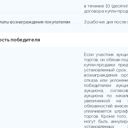
в течение 10 (десят
договора купли-прод
платы вознаграждения покупателем
3 рабочих дня после
ость победителя
Если участник аукц
торгов, он обязан по
купли-продажи пре
установленный срок,
вознаграждения ор
отказа или уклонени
победителем аукци
аукциона, соглас
аукциона по начал
увеличенной на 
обязанностей внесе
уплачивается штраф
торгов. Кроме того,
могут быть аннули
установленных з