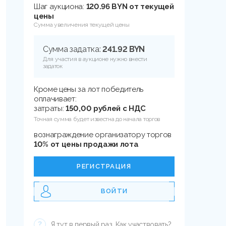
Шаг аукциона:
120.96 BYN от текущей
цены
Сумма увеличения текущей цены
Сумма задатка:
241.92 BYN
Для участия в аукционе нужно внести
задаток
Кроме цены за лот победитель
оплачивает:
затраты:
150,00 рублей с НДС
Точная сумма будет известна до начала торгов
вознаграждение организатору торгов
10% от цены продажи лота
РЕГИСТРАЦИЯ
ВОЙТИ
Я тут в первый раз. Как участвовать?