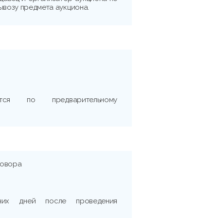
ывозу предмета аукциона.
тся по предварительному
говора
очих дней после проведения