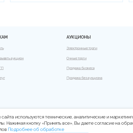
КАМ
АУКЦИОНЫ
ать
Электронные торги
вывать аукцион
Очные торги
ТП
Продажа бизнеса
луг
Продажа без аукциона
 сайта используются технические, аналитические и маркетин
лы. Нажимая кнопку «Принять все», Вы даете согласие на обра
йлов
Подробнее об обработке