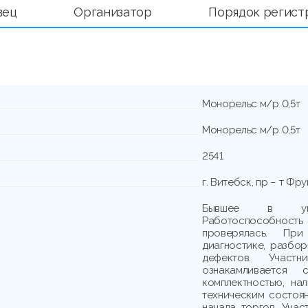
вец
Организатор
Порядок регист
Монорельс м/р 0,5т
Монорельс м/р 0,5т
2541
г. Витебск, пр – т Фру
Бывшее в упот
Работоспособно
проверялась. При
диагностике, разбо
дефектов. Участн
ознакамливается
комплектностью, на
техническим состоя
начала торгов. Учас