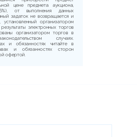
ьной цене предмета аукциона,
5%), от выполнения данных
нный задаток не возвращается и
, установленный организатором
 результаты электронных торгов
рованы организатором торгов в
аконодательством случаях.
ах и обязанностях читайте в
авах и обязанностях сторон
ой офертой.