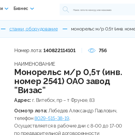
ги
Бизнес
станки, оборудование
монорельс м/р 0,5т (инв. номе
Номер лота:
140822114101
756
НАИМЕНОВАНИЕ
Монорельс м/р 0,5т (инв.
номер 2541) ОАО завод
"Визас"
Адрес:
г. Витебск, пр – т Фрунзе, 83
Осмотр лота:
Лебедев Александр Павлович,
телефон
8029-515-38-19
.
Осуществляется в рабочие дни с 8-00 до 17-00
по предварительной договоренности