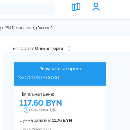
р 2541) оао завод "визас"
Тип торгов:
Очные торги
Результаты торгов
13.07.2023 13:00:00
Начальная цена:
117.60 BYN
С учетом НДС
Сумма задатка:
11.76 BYN
Цена продажи: