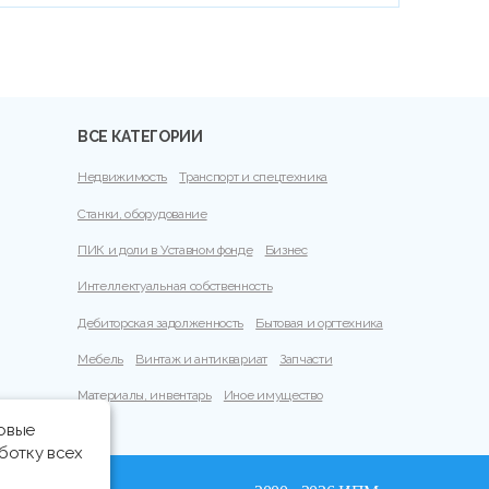
ВСЕ КАТЕГОРИИ
Недвижимость
Транспорт и спецтехника
Станки, оборудование
ПИК и доли в Уставном фонде
Бизнес
Интеллектуальная собственность
Дебиторская задолженность
Бытовая и оргтехника
Мебель
Винтаж и антиквариат
Запчасти
Материалы, инвентарь
Иное имущество
говые
ботку всех