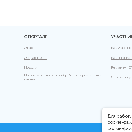
О ПОРТАЛЕ
УЧАСТНИ
О нас
Как участвов
Оператор ЭТП
Как организо
Новости
Регламент Э
Политика в отношении обработки персональных
Стоимость ус
данных
Для работы
cookie-фай
cookie-фа