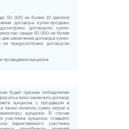
до 50 000 не более 10 (десяти)
чения договора купли-продажи,
дусмотрено договором купли-
оимостью свыше 50 000 не более
о дня заключения договора купли-
е не предусмотрено договором
ле проведения аукциона
иона будет признан победителем
дписать и (или) заключить договор
дмета аукциона с продавцом в
 а также оплатить сумму затрат и
ганизатору аукциона. В случае
я участника аукциона, ставшего
она (единственного участника
ившимся приобрести предмет