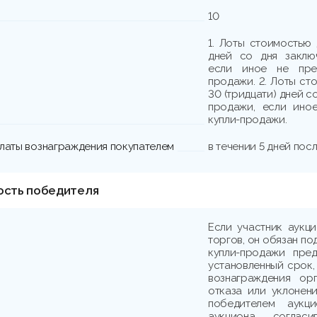
10
1. Лоты стоимостью 
дней со дня заклю
если иное не пре
продажи. 2. Лоты ст
30 (тридцати) дней с
продажи, если ино
купли-продажи.
платы вознаграждения покупателем
в течении 5 дней пос
ость победителя
Если участник аукц
торгов, он обязан по
купли-продажи пре
установленный срок,
вознаграждения ор
отказа или уклонени
победителем аукци
аукциона, соглас