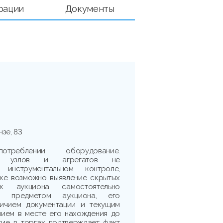
рации
Документы
нзе, 83
реблении оборудование.
сть узлов и агрегатов не
 инструментальном контроле,
рке возможно выявление скрытых
ик аукциона самостоятельно
 с предметом аукциона, его
личием документации и текущим
нием в месте его нахождения до
тие в торгах подтверждает факт