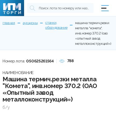
станки,
главная
аукционы
машина термич.резки
оборудование
металла "комета",
инв.номер 370.2 (оао
«опытный завод
металлоконструкций»)
788
Номер лота:
050625261564
НАИМЕНОВАНИЕ
Машина термич.резки металла
"Комета", инв.номер 370.2 (ОАО
«Опытный завод
металлоконструкций»)
б/у