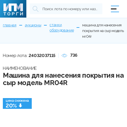
станки,
главная
аукционы
машина для нанесения
оборудование
покрытия на сыр модель
мr04r
736
Номер лота:
24032037115
НАИМЕНОВАНИЕ
Машина для нанесения покрытия на
сыр модель МR04R
цена снижена
20%