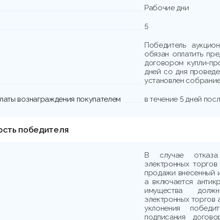
Рабочие дни
5
Победитель аукцио
обязан оплатить пре
договором купли-про
дней со дня проведе
установлен собрание
платы вознаграждения покупателем
в течение 5 дней пос
ость победителя
В случае отказа
электронных торгов
продажи внесенный и
а включается антик
имущества должн
электронных торгов 
уклонения победи
подписания догово