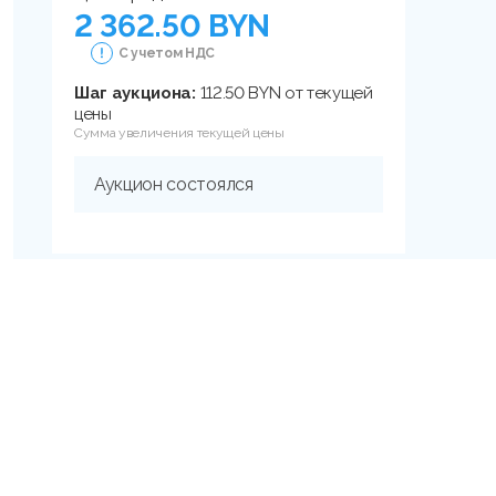
2 362.50 BYN
С учетом НДС
Шаг аукциона:
112.50 BYN от текущей
цены
Сумма увеличения текущей цены
Аукцион состоялся