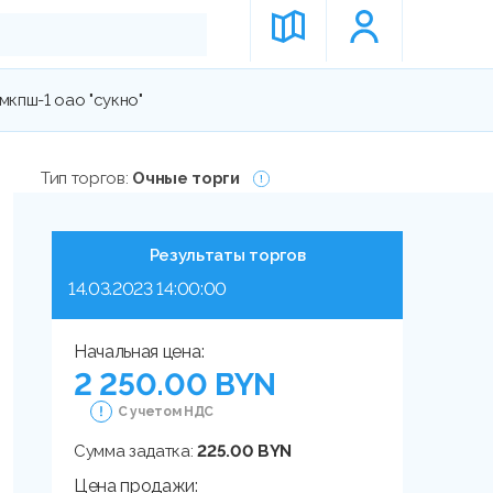
кпш-1 оао "сукно"
Тип торгов:
Очные торги
Результаты торгов
14.03.2023 14:00:00
Начальная цена:
2 250.00 BYN
С учетом НДС
Сумма задатка:
225.00 BYN
Цена продажи: