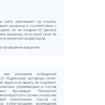
на либо претендент на покупку
дмет аукциона в соответствии с
дажи, но не позднее 10 (десять)
ния аукциона, если иной срок не
м (комитетом) кредиторов.
ле проведения аукциона
 или уклонения победителя
 от подписания договора купли-
м задаток возврату не подлежит,
ризисным управляющим в состав
ика (продавца). Результаты
аннулируются в случае отказа или
теля электронных торгов от
ра купли-продажи; возмещения