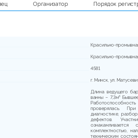
вец
Организатор
Порядок регист
Красильно-промывна
Красильно-промывна
4581
г. Минск, ул. Матусеви
Длина ведущего ба
ванны – 7,3м³ Бывше
Работоспособно
проверялась. При
диагностике, разбо
дефектов. Участн
ознакамливается
комплектностью, на
техническим состоя