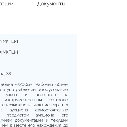
рации
Документы
я МКПШ-1
я МКПШ-1
ча, 33
рабана -2200мм. Рабочий объем
е в употреблении оборудование.
сть узлов и агрегатов не
 инструментальном контроле,
рке возможно выявление скрытых
ик аукциона самостоятельно
 с предметом аукциона, его
личием документации и текущим
нием в месте его нахождения до