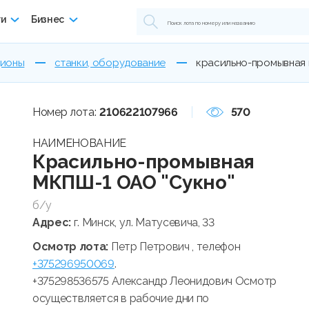
ги
Бизнес
ционы
станки, оборудование
красильно-промывная м
Номер лота:
210622107966
570
НАИМЕНОВАНИЕ
Красильно-промывная
МКПШ-1 ОАО "Сукно"
б/у
Адрес:
г. Минск, ул. Матусевича, 33
Осмотр лота:
Петр Петрович , телефон
+375296950069
.
+375298536575 Александр Леонидович Осмотр
осуществляется в рабочие дни по