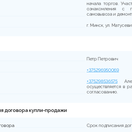
начала торгов. Учас
ознакомления с п
самовывоза и демонта
г. Минск, ул. Матусеви
Петр Петрович
+375296950069
+375298536575
Алек
осуществляется в р
согласованию.
ия договора купли-продажи
говора
Срок подписания до