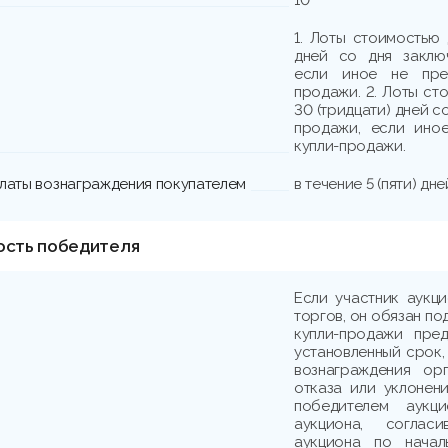
1. Лоты стоимостью 
дней со дня заклю
если иное не пре
продажи. 2. Лоты ст
30 (тридцати) дней с
продажи, если ино
купли-продажи.
платы вознаграждения покупателем
в течение 5 (пяти) д
ость победителя
Если участник аукц
торгов, он обязан по
купли-продажи пре
установленный срок,
вознаграждения ор
отказа или уклонени
победителем аукци
аукциона, соглас
аукциона по начал