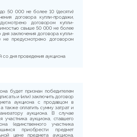
до 50 000 не более 10 (десяти)
чения договора купли-продажи,
дусмотрено договором купли-
оимостью свыше 50 000 не более
о дня заключения договора купли-
е не предусмотрено договором
ней со дня проведения аукциона
иона будет признан победителем
дписать и (или) заключить договор
дмета аукциона с продавцом в
 а также оплатить сумму затрат и
ганизатору аукциона. В случае
я участника аукциона, ставшего
она (единственного участника
ившимся приобрести предмет
ьной цене предмета аукциона,