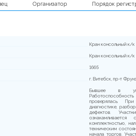
вец
Организатор
Порядок регист
Кран консольный к/к 
Кран консольный к/к 
1665
г. Витебск, пр-т Фрунз
Бывшее в упот
Работоспособно
проверялась. При
диагностике, разбо
дефектов. Участн
ознакамливается
комплектностью, на
техническим состоя
начала торгов. Учас