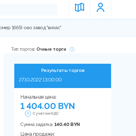
номер 1665) оао завод "визас"
Тип торгов:
Очные торги
Результаты торгов
27.10.2022 13:00:00
Начальная цена:
1 404.00 BYN
С учетом НДС
Сумма задатка:
140.40 BYN
Цена продажи: