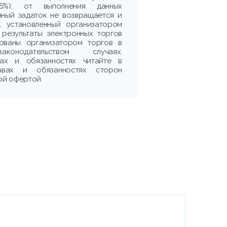
5%), от выполнения данных
нный задаток не возвращается и
, установленный организатором
 результаты электронных торгов
рованы организатором торгов в
аконодательством случаях.
ах и обязанностях читайте в
авах и обязанностях сторон
ой офертой.