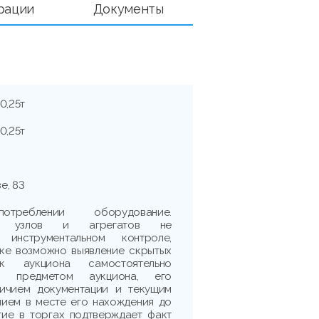
рации
Документы
0,25т
0,25т
е, 83
реблении оборудование.
сть узлов и агрегатов не
 инструментальном контроле,
рке возможно выявление скрытых
ик аукциона самостоятельно
 с предметом аукциона, его
личием документации и текущим
нием в месте его нахождения до
тие в торгах подтверждает факт