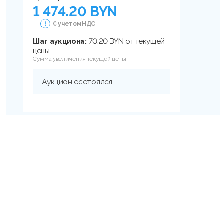
1 474.20 BYN
С учетом НДС
Шаг аукциона:
70.20 BYN от текущей
цены
Сумма увеличения текущей цены
Аукцион состоялся