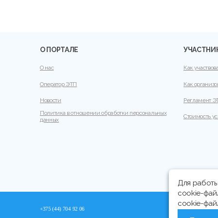
О ПОРТАЛЕ
УЧАСТНИ
О нас
Как участвов
Оператор ЭТП
Как организо
Новости
Регламент Э
Политика в отношении обработки персональных
Стоимость ус
данных
Для работы
cookie-фай
cookie-фа
+375 (44) 704 92 06
+375 (17) 373 