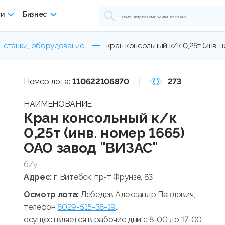
ги
Бизнес
станки, оборудование
кран консольный к/к 0,25т (инв. 
Номер лота:
110622106870
273
НАИМЕНОВАНИЕ
Кран консольный к/к
0,25т (инв. номер 1665)
ОАО завод "ВИЗАС"
б/у
Адрес:
г. Витебск, пр-т Фрунзе, 83
Осмотр лота:
Лебедев Александр Павлович,
телефон
8029-515-38-19
.
осуществляется в рабочие дни с 8-00 до 17-00