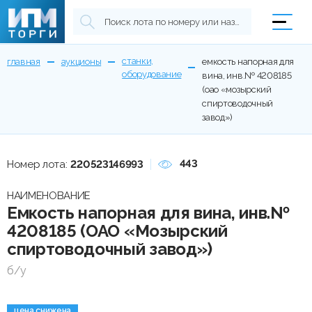
станки,
главная
аукционы
емкость напорная для
оборудование
вина, инв.№ 4208185
(оао «мозырский
спиртоводочный
завод»)
443
Номер лота:
220523146993
НАИМЕНОВАНИЕ
Емкость напорная для вина, инв.№
4208185 (ОАО «Мозырский
спиртоводочный завод»)
б/у
цена снижена