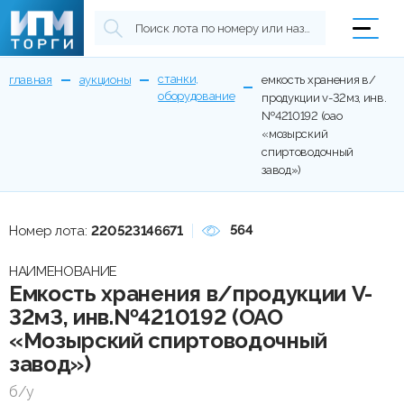
станки,
главная
аукционы
емкость хранения в/
оборудование
продукции v-32мз, инв.
№4210192 (оао
«мозырский
спиртоводочный
завод»)
564
Номер лота:
220523146671
НАИМЕНОВАНИЕ
Емкость хранения в/продукции V-
32мЗ, инв.№4210192 (ОАО
«Мозырский спиртоводочный
завод»)
б/у