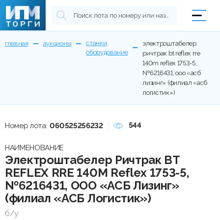
станки,
главная
аукционы
электроштабелер
оборудование
ричтрак bt reflex rre
140m reflex 1753-5,
№6216431, ооо «асб
лизинг» (филиал «асб
логистик»)
544
Номер лота:
060525256232
НАИМЕНОВАНИЕ
Электроштабелер Ричтрак BT
REFLEX RRE 140M Reflex 1753-5,
№6216431, ООО «АСБ Лизинг»
(филиал «АСБ Логистик»)
б/у