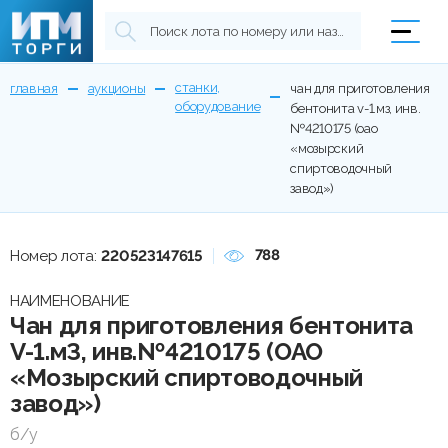
станки,
главная
аукционы
чан для приготовления
оборудование
бентонита v-1.мз, инв.
№4210175 (оао
«мозырский
спиртоводочный
завод»)
788
Номер лота:
220523147615
НАИМЕНОВАНИЕ
Чан для приготовления бентонита
V-1.мЗ, инв.№4210175 (ОАО
«Мозырский спиртоводочный
завод»)
б/у