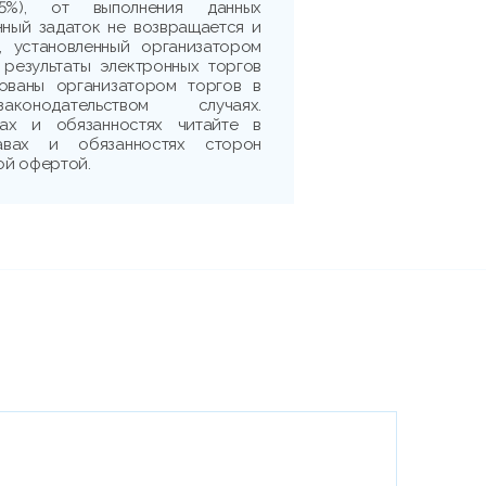
5%), от выполнения данных
нный задаток не возвращается и
, установленный организатором
 результаты электронных торгов
рованы организатором торгов в
аконодательством случаях.
ах и обязанностях читайте в
авах и обязанностях сторон
ой офертой.