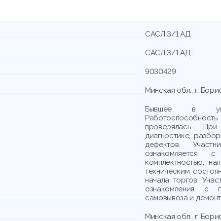
САСЛ 3/1 АД
САСЛ 3/1 АД
9030429
Минская обл., г. Бори
Бывшее в упот
Работоспособно
проверялась. При
диагностике, разбо
дефектов. Участн
ознакомляется с
комплектностью, на
техническим состоя
начала торгов. Учас
ознакомления с п
самовывоза и демонта
Минская обл., г. Бори