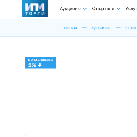
Аукционы
О портале
Услу
главная
аукционы
станк
цена снижена
5%