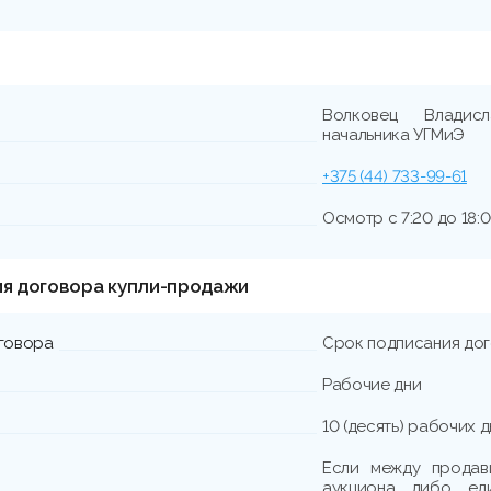
Волковец Владисл
начальника УГМиЭ
+375 (44) 733-99-61
Осмотр с 7:20 до 18:0
ия договора купли-продажи
говора
Срок подписания до
Рабочие дни
10 (десять) рабочих 
Если между продав
аукциона либо еди