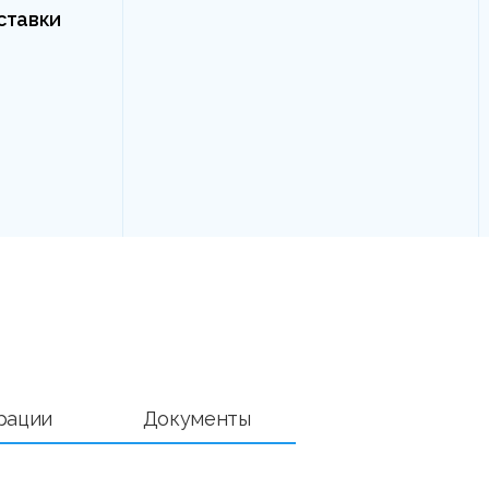
ставки
рации
Документы