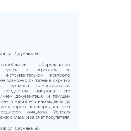
сов, ул. Даумана, 95
реблении оборудование.
сть узлов и агрегатов не
 инструментальном контроле,
рке возможно выявление скрытых
ик аукциона самостоятельно
 предметом аукциона, его
личием документации и текущим
нием в месте его нахождения до
тие в торгах подтверждает факт
редметом аукциона. Условия
жа: силами и за счет покупателя.
сов, ул. Даумана, 95