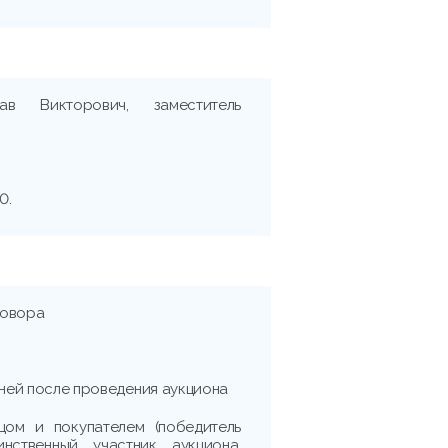
ав Викторович, заместитель
0.
говора
дней после проведения аукциона
цом и покупателем (победитель
нственный участник аукциона,