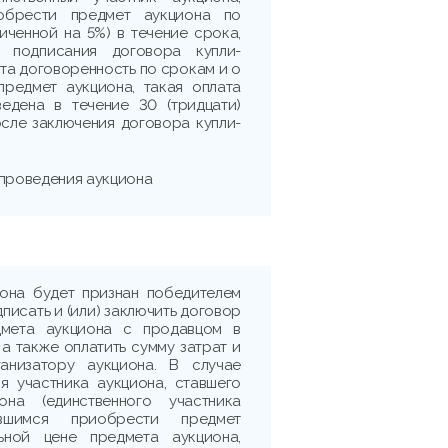
обрести предмет аукциона по
личенной на 5%) в течение срока,
я подписания договора купли-
ута договоренность по срокам и о
предмет аукциона, такая оплата
едена в течение 30 (тридцати)
сле заключения договора купли-
 проведения аукциона
иона будет признан победителем
дписать и (или) заключить договор
дмета аукциона с продавцом в
 а также оплатить сумму затрат и
ганизатору аукциона. В случае
я участника аукциона, ставшего
она (единственного участника
ившимся приобрести предмет
ьной цене предмета аукциона,