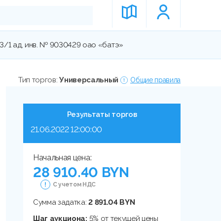
3/1 ад, инв. № 9030429 оао «батэ»
Тип торгов:
Универсальный
Общие правила
Результаты торгов
21.06.2022 12:00:00
Начальная цена:
28 910.40 BYN
С учетом НДС
Сумма задатка:
2 891.04 BYN
Шаг аукциона:
5% от текущей цены