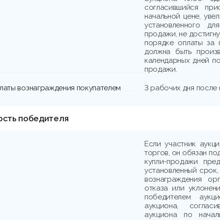
согласившийся при
начальной цене, уве
установленного дл
продажи, не достигн
порядке оплаты за 
должна быть произв
календарных дней по
продажи.
платы вознаграждения покупателем
3 рабочих дня после
ость победителя
Если участник аукц
торгов, он обязан по
купли-продажи пре
установленный срок,
вознаграждения ор
отказа или уклонени
победителем аукци
аукциона, соглас
аукциона по начал