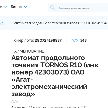
ги
Бизнес
ие
автомат продольного точения tornos r10 (инв. номер 
Номер лота:
290724198937
348
НАИМЕНОВАНИЕ
Автомат продольного
точения TORNOS R10 (инв.
номер 42303073) ОАО
«Агат-
электромеханический
завод»
б/у
Адрес:
г. Минск, пр-т Независимости, 115