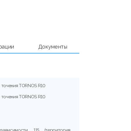
рации
Документы
о точения TORNOS R10
о точения TORNOS R10
зависимости, 115 (территория