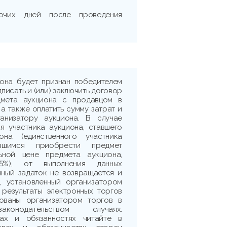
очих дней после проведения
иона будет признан победителем
дписать и (или) заключить договор
дмета аукциона с продавцом в
 а также оплатить сумму затрат и
ганизатору аукциона. В случае
я участника аукциона, ставшего
она (единственного участника
ившимся приобрести предмет
ьной цене предмета аукциона,
5%), от выполнения данных
нный задаток не возвращается и
, установленный организатором
 результаты электронных торгов
рованы организатором торгов в
аконодательством случаях.
ах и обязанностях читайте в