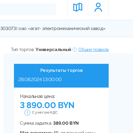
42303073) оао «агат- электромеханический завод»
Тип торгов:
Универсальный
Общие правила
Результаты торгов
28.08.2024 13:00:00
Начальная цена:
3 890.00 BYN
С учетом НДС
Сумма задатка:
389.00 BYN