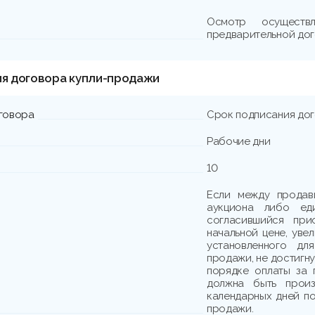
Осмотр осущест
предварительной дог
ия договора купли-продажи
говора
Срок подписания до
Рабочие дни
10
Если между продав
аукциона либо еди
согласившийся при
начальной цене, уве
установленного дл
продажи, не достигн
порядке оплаты за 
должна быть произ
календарных дней по
продажи.