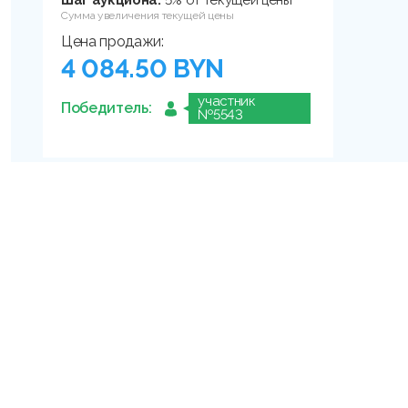
Шаг аукциона:
5% от текущей цены
Сумма увеличения текущей цены
Цена продажи:
4 084.50 BYN
участник
Победитель:
№5543