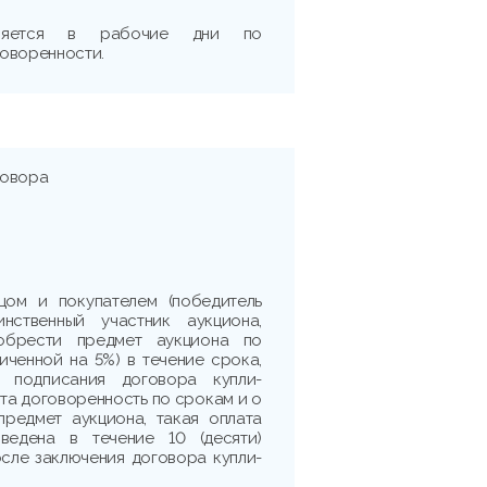
вляется в рабочие дни по
оворенности.
говора
цом и покупателем (победитель
нственный участник аукциона,
обрести предмет аукциона по
личенной на 5%) в течение срока,
я подписания договора купли-
ута договоренность по срокам и о
предмет аукциона, такая оплата
ведена в течение 10 (десяти)
сле заключения договора купли-