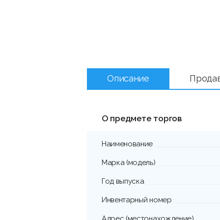
Описание
Прода
О предмете торгов
Наименование
Марка (модель)
Год выпуска
Инвентарный номер
Адрес (местонахождение)