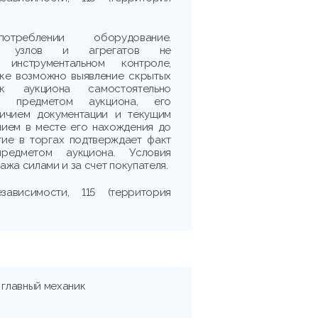
реблении оборудование.
сть узлов и агрегатов не
 инструментальном контроле,
рке возможно выявление скрытых
ик аукциона самостоятельно
 с предметом аукциона, его
личием документации и текущим
нием в месте его нахождения до
тие в торгах подтверждает факт
редметом аукциона. Условия
жа силами и за счет покупателя.
зависимости, 115 (территория
 главный механик