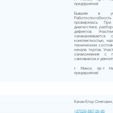
предприятия)
Бывшее в упот
Работоспособно
проверялась. При
диагностике, разбо
дефектов. Участн
ознакамливается
комплектностью, на
техническим состоя
начала торгов. Учас
ознакомления с п
самовывоза и демонта
г. Минск, пр-т Не
предприятия)
Качан Егор Олегович,
+37529-887-18-85