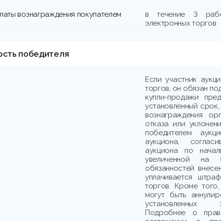
платы вознаграждения покупателем
в течение 3 раб
электронных торгов
ость победителя
Если участник аукц
торгов, он обязан по
купли-продажи пре
установленный срок,
вознаграждения ор
отказа или уклонени
победителем аукци
аукциона, соглас
аукциона по начал
увеличенной на 
обязанностей внесе
уплачивается штраф
торгов. Кроме того,
могут быть аннули
установленных з
Подробнее о прав