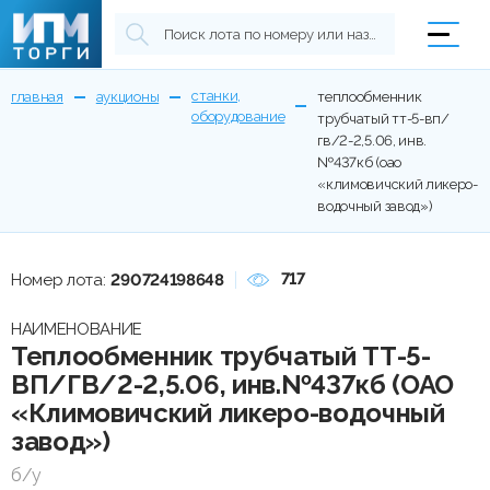
станки,
главная
аукционы
теплообменник
оборудование
трубчатый тт-5-вп/
гв/2-2,5.06, инв.
№437кб (оао
«климовичский ликеро-
водочный завод»)
717
Номер лота:
290724198648
НАИМЕНОВАНИЕ
Теплообменник трубчатый ТТ-5-
ВП/ГВ/2-2,5.06, инв.№437кб (ОАО
«Климовичский ликеро-водочный
завод»)
б/у