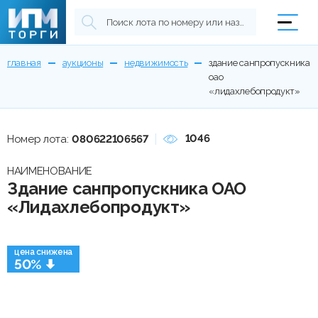
главная
аукционы
недвижимость
здание санпропускника
оао
«лидахлебопродукт»
1046
Номер лота:
080622106567
НАИМЕНОВАНИЕ
Здание санпропускника ОАО
«Лидахлебопродукт»
цена снижена
50%