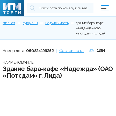
главная
аукционы
недвижимость
здание бара-кафе
«надежда» (оао
«потсдам» г. лида)
Состав лота
1394
Номер лота:
050824199252
НАИМЕНОВАНИЕ
Здание бара-кафе «Надежда» (ОАО
«Потсдам» г. Лида)