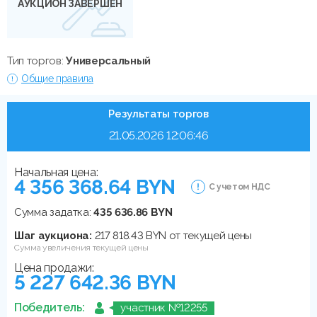
АУКЦИОН ЗАВЕРШЕН
Тип торгов:
Универсальный
Общие правила
Результаты торгов
21.05.2026 12:06:46
Начальная цена:
4 356 368.64 BYN
С учетом НДС
Сумма задатка:
435 636.86 BYN
Шаг аукциона:
217 818.43 BYN от текущей цены
Сумма увеличения текущей цены
Цена продажи:
5 227 642.36 BYN
Победитель:
участник №12255