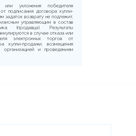
 или уклонения победителя
 от подписания договора купли-
м задаток возврату не подлежит,
ризисным управляющим в состав
ика (продавца). Результаты
аннулируются в случае отказа или
теля электронных торгов от
ра купли-продажи; возмещения
 с организацией и проведением