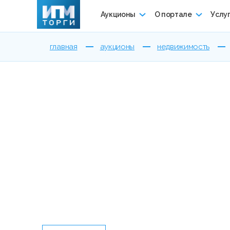
Аукционы
О портале
Услу
главная
аукционы
недвижимость