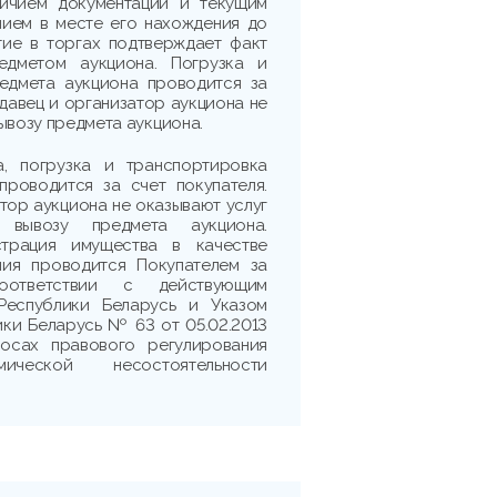
личием документации и текущим
нием в месте его нахождения до
тие в торгах подтверждает факт
едметом аукциона. Погрузка и
едмета аукциона проводится за
одавец и организатор аукциона не
ывозу предмета аукциона.
а, погрузка и транспортировка
проводится за счет покупателя.
тор аукциона не оказывают услуг
вывозу предмета аукциона.
трация имущества в качестве
ния проводится Покупателем за
ответствии с действующим
 Республики Беларусь и Указом
ки Беларусь № 63 от 05.02.2013
осах правового регулирования
ической несостоятельности