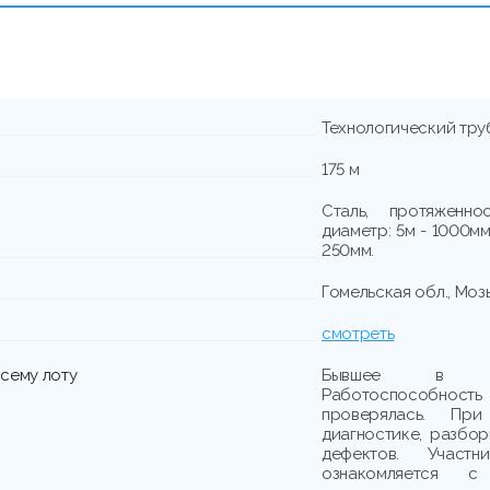
Технологический тру
175 м
Сталь, протяженн
диаметр: 5м - 1000мм
250мм.
Гомельская обл., Моз
смотреть
сему лоту
Бывшее в упо
Работоспособно
проверялась. При
диагностике, разбо
дефектов. Участн
ознакомляется с