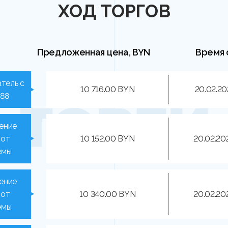
ХОД ТОРГОВ
Предложенная цена, BYN
Время 
тель с
10 716.00 BYN
20.02.20
288
ение
 от
10 152.00 BYN
20.02.20
емы
ение
 от
10 340.00 BYN
20.02.20
емы