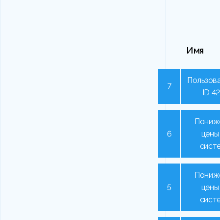
Имя
Пользова
7
ID 4
Пониж
6
цены
сист
Пониж
5
цены
сист