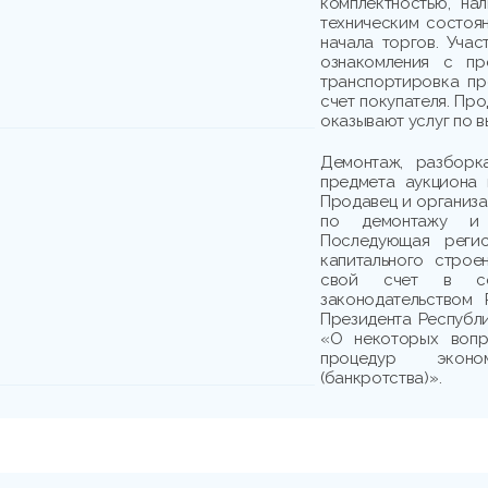
комплектностью, на
техническим состоя
начала торгов. Учас
ознакомления с пр
транспортировка пр
счет покупателя. Пр
оказывают услуг по в
Демонтаж, разборк
предмета аукциона 
Продавец и организа
по демонтажу и 
Последующая регис
капитального строе
свой счет в со
законодательством
Президента Республи
«О некоторых вопр
процедур эконом
(банкротства)».