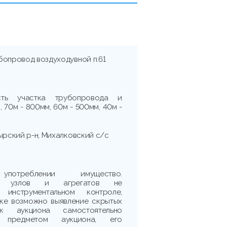
бопровод воздуходувной п.61
ость участка трубопровода и
, 70м - 800мм, 60м - 500мм, 40м -
ырский р-н, Михалковский с/с
треблении имущество.
сть узлов и агрегатов не
 инструментальном контроле,
рке возможно выявление скрытых
ик аукциона самостоятельно
 предметом аукциона, его