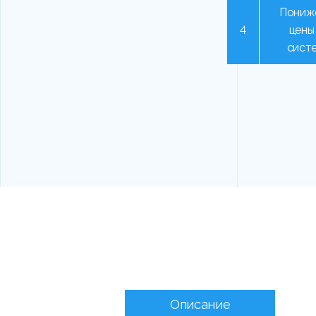
Пониж
4
цены
сист
Описание