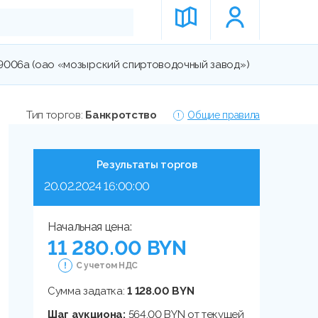
09006а (оао «мозырский спиртоводочный завод»)
Тип торгов:
Банкротство
Общие правила
Результаты торгов
20.02.2024 16:00:00
Начальная цена:
11 280.00 BYN
С учетом НДС
Сумма задатка:
1 128.00 BYN
Шаг аукциона:
564.00 BYN от текущей