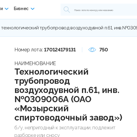
ги
Бизнес
технологический трубопровод воздуходувной п.61, инв.№03
Номер лота:
170124179131
750
НАИМЕНОВАНИЕ
Технологический
трубопровод
воздуходувной п.61, инв.
№0309006А (ОАО
«Мозырский
спиртоводочный завод»)
б/у, непригодный к эксплуатации, подлежит
разборке или сносу