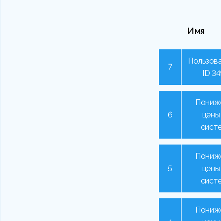
Имя
Пользова
7
ID 3
Пониж
6
цены
сист
Пониж
5
цены
сист
Пониж