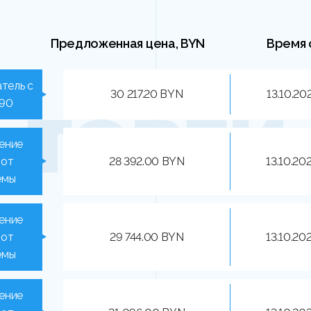
Предложенная цена, BYN
Время 
тель с
30 217.20 BYN
13.10.20
490
ение
 от
28 392.00 BYN
13.10.20
емы
ение
 от
29 744.00 BYN
13.10.20
емы
ение