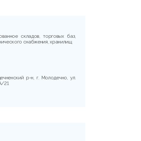
й
ованное складов, торговых баз,
нического снабжения, хранилищ
ечненский р-н, г. Молодечно, ул.
А/21