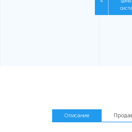
4
цены
сист
Описание
Прода