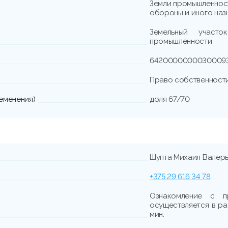
Земли промышленности
обороны и иного наз
Земельный участ
промышленности
6420000000030009
Право собственност
еменения)
доля 67/70
Шупта Михаил Валер
+375 29 616 34 78
Ознакомление с п
осуществляется в раб
мин.