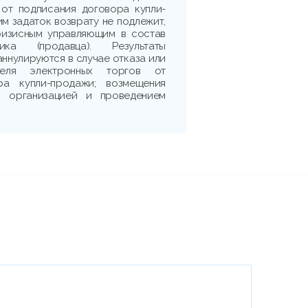
 от подписания договора купли-
м задаток возврату не подлежит,
ризисным управляющим в состав
ика (продавца). Результаты
аннулируются в случае отказа или
теля электронных торгов от
ра купли-продажи; возмещения
 с организацией и проведением