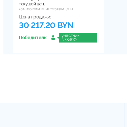
текущей цены
Сумма увеличения текущей цены
Цена продажи:
30 217.20 BYN
участник
Победитель:
№3490