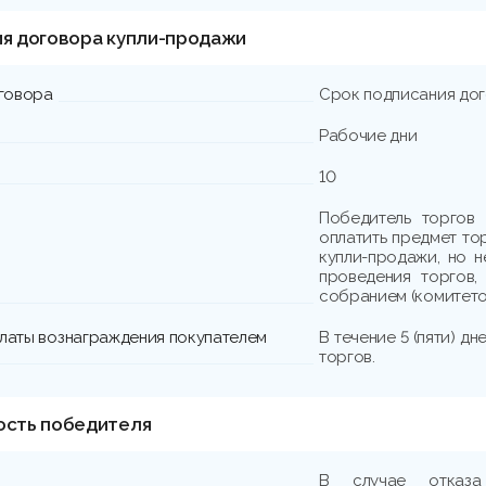
ия договора купли-продажи
говора
Срок подписания до
Рабочие дни
10
Победитель торгов 
оплатить предмет то
купли-продажи, но н
проведения торгов,
собранием (комитето
платы вознаграждения покупателем
В течение 5 (пяти) д
торгов.
ость победителя
В случае отказа