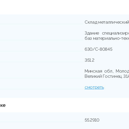
Склад металлически
Здание специализир
баз материально-тех
630/C-80845
351.2
Минская обл., Молод
Великий Гостинец, 31
смотреть
тке
55.2910