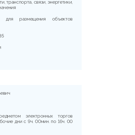
, транспорта, связи, энергетики,
начения
ок для размещения объектов
35
и
ьевич
редметом электронных торгов
очие дни с 9ч. 00мин. по 16ч. 00