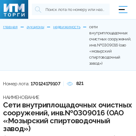
главная
аукционы
недвижимость
сети
внутриплощадочных
очистных сооружений,
инв.№0309016 (оао
«мозырский
спиртоводочный
завод»)
821
Номер лота:
170124179107
НАИМЕНОВАНИЕ
Сети внутриплощадочных очистных
сооружений, инв.№0309016 (ОАО
«Мозырский спиртоводочный
завод»)