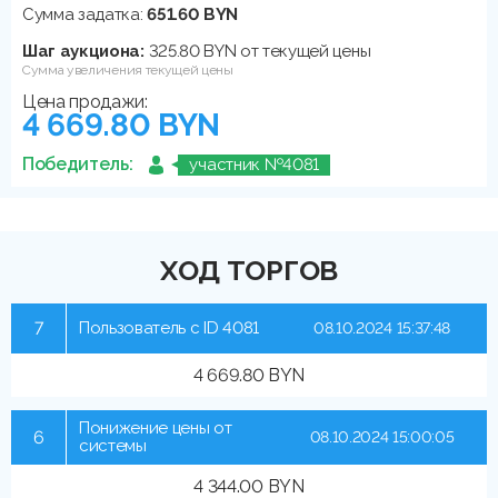
Сумма задатка:
651.60 BYN
Шаг аукциона:
325.80 BYN от текущей цены
Сумма увеличения текущей цены
Цена продажи:
4 669.80 BYN
Победитель:
участник №4081
ХОД ТОРГОВ
7
Пользователь с ID 4081
08.10.2024 15:37:48
4 669.80 BYN
Понижение цены от
6
08.10.2024 15:00:05
системы
4 344.00 BYN