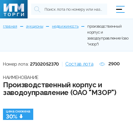
главная
аукционы
недвижимость
производственный
корпус и
заводоуправление (оао
"мзор")
Состав лота
2900
Номер лота:
27102052370
НАИМЕНОВАНИЕ
Производственный корпус и
заводоуправление (ОАО "МЗОР")
цена снижена
30%