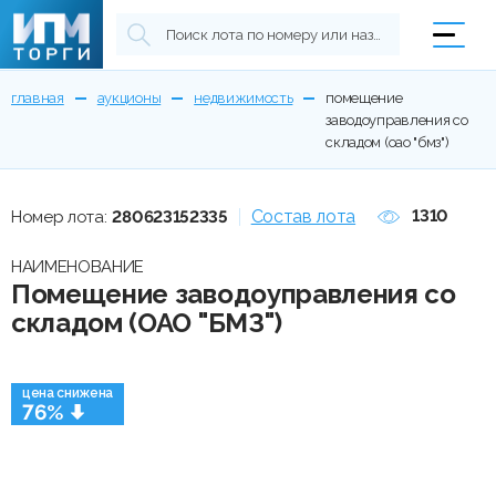
главная
аукционы
недвижимость
помещение
заводоуправления со
складом (оао "бмз")
Состав лота
1310
Номер лота:
280623152335
НАИМЕНОВАНИЕ
Помещение заводоуправления со
складом (ОАО "БМЗ")
цена снижена
76%