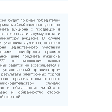
иона будет признан победителем
дписать и (или) заключить договор
дмета аукциона с продавцом в
 а также оплатить сумму затрат и
ганизатору аукциона. В случае
я участника аукциона, ставшего
она (единственного участника
ившимся приобрести предмет
ьной цене предмета аукциона,
5%), от выполнения данных
нный задаток не возвращается и
, установленный организатором
 результаты электронных торгов
рованы организатором торгов в
аконодательством случаях.
ах и обязанностях читайте в
авах и обязанностях сторон
ой офертой.