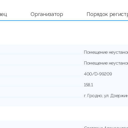
вец
Организатор
Порядок регист
Помещение неустано
Помещение неустано
400/D-99209
158,1
г. Гродно, ул. Дзержин