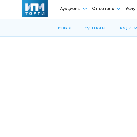
Аукционы
О портале
Услу
главная
аукционы
недвижи