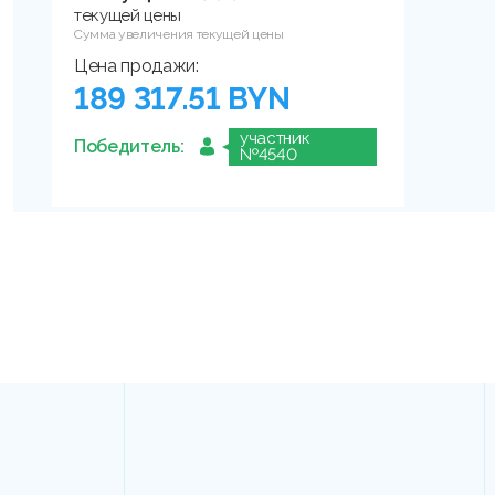
текущей цены
Сумма увеличения текущей цены
Цена продажи:
189 317.51 BYN
участник
Победитель:
№4540