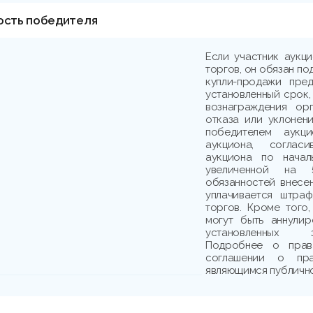
ость победителя
Если участник аукц
торгов, он обязан по
купли-продажи пре
установленный срок,
вознаграждения ор
отказа или уклонени
победителем аукци
аукциона, соглас
аукциона по начал
увеличенной на 
обязанностей внесе
уплачивается штраф
торгов. Кроме того,
могут быть аннули
установленных з
Подробнее о прав
соглашении о пр
являющимся публичн