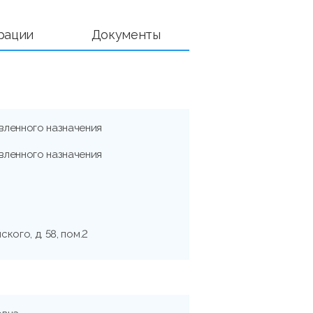
рации
Документы
вленного назначения
вленного назначения
ского, д. 58, пом.2