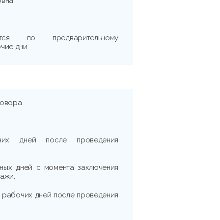
овна
тся по предварительному
чие дни
говора
очих дней после проведения
рных дней с момента заключения
ажи.
и) рабочих дней после проведения