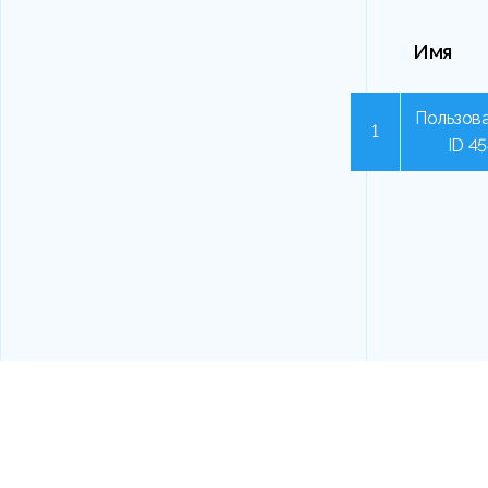
Имя
Пользова
1
ID 4