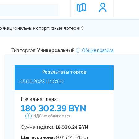
о (национальные спортивные лотереи)
Тип торгов:
Универсальный
Общие правила
Результаты торгов
05.06.2023 11:10:00
Начальная цена:
180 302.39 BYN
НДС не облагается
Сумма задатка:
18 030.24 BYN
Шаг аукциона:
9 015.12 BYN от