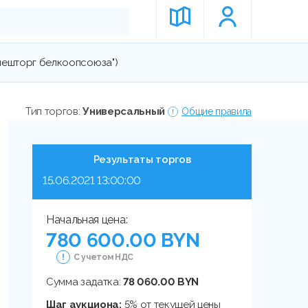
внешторг белкоопсоюза")
Тип торгов:
Универсальный
Общие правила
Результаты торгов
15.06.2021 13:00:00
Начальная цена:
780 600.00 BYN
С учетом НДС
Сумма задатка:
78 060.00 BYN
Шаг аукциона:
5% от текущей цены