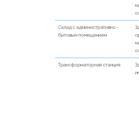
м
с
Склад с административно -
З
бытовым помещением
о
м
с
Трансформаторная станция
З
и