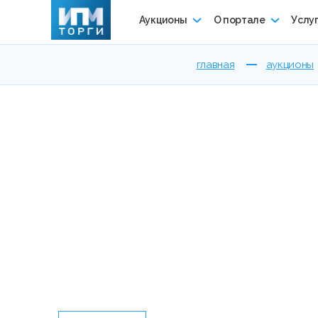
Аукционы
О портале
Услу
главная
аукционы