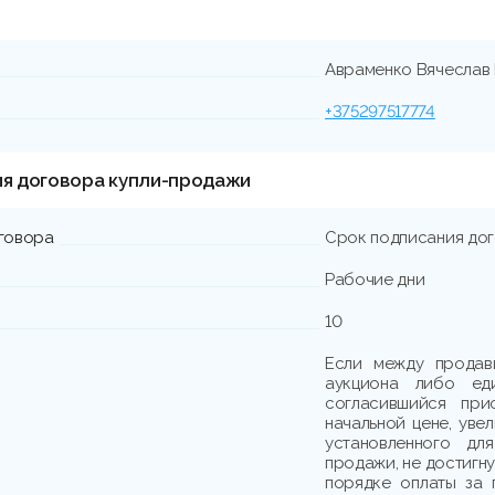
Авраменко Вячеслав
+375297517774
ия договора купли-продажи
говора
Срок подписания до
Рабочие дни
10
Если между продав
аукциона либо еди
согласившийся при
начальной цене, уве
установленного дл
продажи, не достигн
порядке оплаты за 