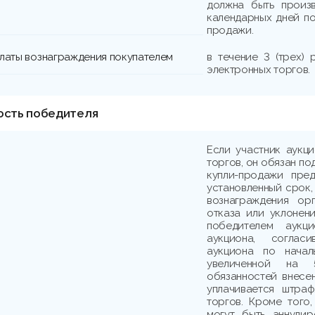
должна быть произв
календарных дней по
продажи.
платы вознаграждения покупателем
в течение 3 (трех)
электронных торгов.
ость победителя
Если участник аукц
торгов, он обязан по
купли-продажи пре
установленный срок,
вознаграждения ор
отказа или уклонени
победителем аукци
аукциона, соглас
аукциона по начал
увеличенной на 
обязанностей внесе
уплачивается штраф
торгов. Кроме того,
могут быть аннули