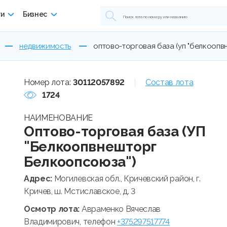
ги
Бизнес
недвижимость
оптово-торговая база (уп "белкооп
Номер лота:
30112057892
Состав лота
1724
НАИМЕНОВАНИЕ
Оптово-торговая база (УП
"Белкоопвнешторг
Белкоопсоюза")
Адрес:
Могилевская обл., Кричевский район, г.
Кричев, ш. Мстиславское, д. 3
Осмотр лота:
Авраменко Вячеслав
Владимирович, телефон
+375297517774