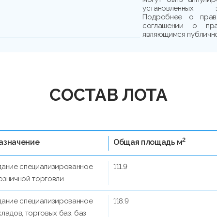
установленных з
Подробнее о прав
соглашении о пр
являющимся публичн
СОСТАВ ЛОТА
2
азначение
Общая площадь м
дание специализированное
111.9
озничной торговли
дание специализированное
118.9
кладов, торговых баз, баз