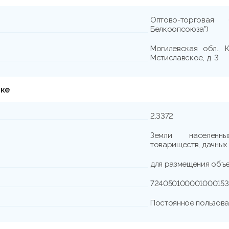
Оптово-торговая
Белкоопсоюза")
Могилевская обл., К
Мстиславское, д. 3
тке
2.3372
Земли населенны
товариществ, дачных
для размещения объе
724050100001000153
Постоянное пользов