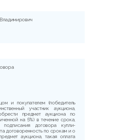
 Владимирович
говора
цом и покупателем (победитель
нственный участник аукциона,
обрести предмет аукциона по
личенной на 5%) в течение срока,
я подписания договора купли-
ута договоренность по срокам и о
предмет аукциона, такая оплата