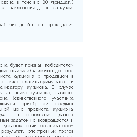
едена в течение 30 (тридцати)
сле заключения договора купли-
 рабочих дней после проведения
иона будет признан победителем
дписать и (или) заключить договор
дмета аукциона с продавцом в
 а также оплатить сумму затрат и
ганизатору аукциона. В случае
я участника аукциона, ставшего
она (единственного участника
ившимся приобрести предмет
ьной цене предмета аукциона,
5%), от выполнения данных
нный задаток не возвращается и
, установленный организатором
 результаты электронных торгов
рованы организатором торгов в