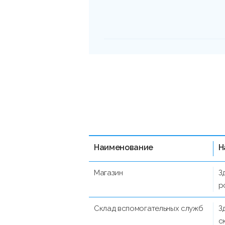
Наименование
Н
Магазин
З
р
Склад вспомогательных служб
З
с