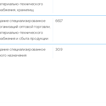
атериально-технического
набжения, хранилищ
дание специализированное
6617
рганизаций оптовой торговли,
атериально-технического
набжения и сбыта продукции
дание специализированное
30.9
ного назначения