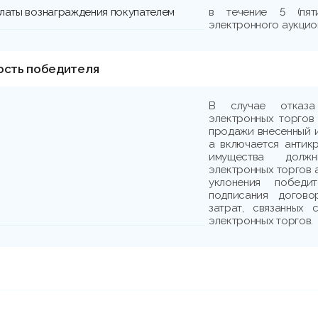
платы вознаграждения покупателем
в течение 5 (пя
электронного аукцио
ость победителя
В случае отказа
электронных торгов
продажи внесенный и
а включается антик
имущества должн
электронных торгов 
уклонения победи
подписания догово
затрат, связанных
электронных торгов.