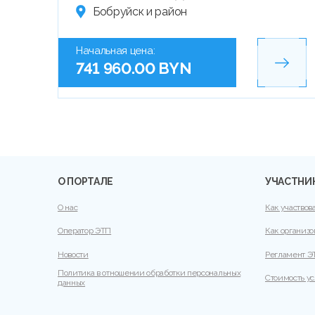
Бобруйск и район
Начальная цена:
741 960.00 BYN
О ПОРТАЛЕ
УЧАСТНИ
О нас
Как участвов
Оператор ЭТП
Как организо
Новости
Регламент Э
Политика в отношении обработки персональных
Стоимость ус
данных