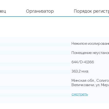
вец
Организатор
Порядок регист
Нежилое изолирован
Помещение неустано
644/D-41366
363,2 м.кв.
Минская обл., Солиго
Величковичи, ул. Мира
смотреть