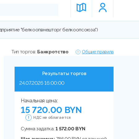
дприятие "белкоопвнешторг белкоопсоюза")
Тип торгов:
Банкротство
Общие правила
Результаты торгов
24.07.2026 16:00:00
Начальная цена:
15 720.00 BYN
НДС не облагается
Сумма задатка:
1 572.00 BYN