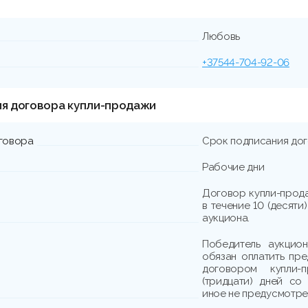
Любовь
+37544-704-92-06
ия договора купли-продажи
говора
Срок подписания до
Рабочие дни
Договор купли-прода
в течение 10 (десят
аукциона.
Победитель аукцио
обязан оплатить пре
договором купли
(тридцати) дней со
иное не предусмотре