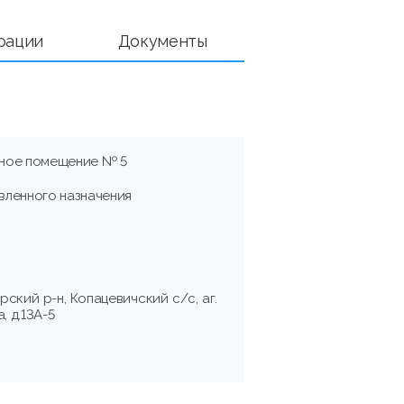
рации
Документы
ное помещение № 5
вленного назначения
рский р-н, Копацевичский с/с, аг.
, д.13А-5