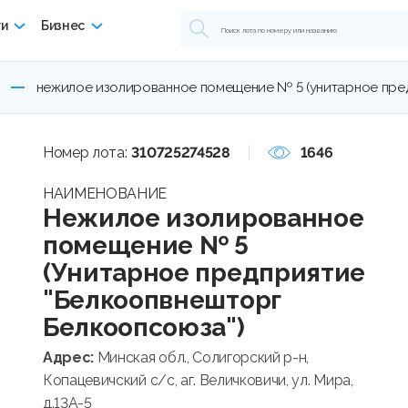
ги
Бизнес
нежилое изолированное помещение № 5 (унитарное пре
Номер лота:
310725274528
1646
НАИМЕНОВАНИЕ
Нежилое изолированное
помещение № 5
(Унитарное предприятие
"Белкоопвнешторг
Белкоопсоюза")
Адрес:
Минская обл., Солигорский р-н,
Копацевичский с/с, аг. Величковичи, ул. Мира,
д.13А-5