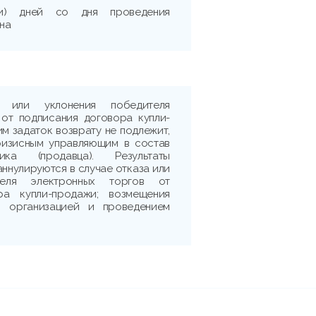
ти) дней со дня проведения
на
 или уклонения победителя
 от подписания договора купли-
м задаток возврату не подлежит,
ризисным управляющим в состав
ика (продавца). Результаты
аннулируются в случае отказа или
теля электронных торгов от
ра купли-продажи; возмещения
 с организацией и проведением