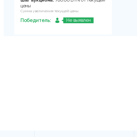
Шаг аукциона:
786.00 BYN от текущей
цены
Сумма увеличения текущей цены
Победитель:
Не выявлен