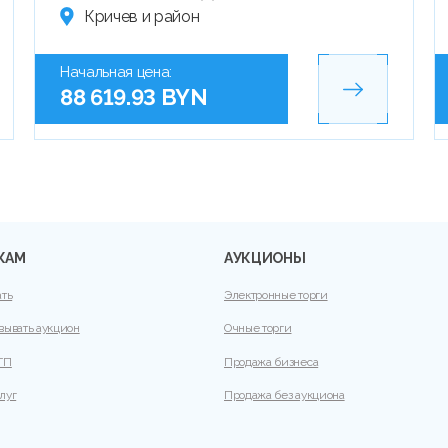
Кричев и район
Начальная цена:
88 619.93 BYN
КАМ
АУКЦИОНЫ
ать
Электронные торги
вывать аукцион
Очные торги
ТП
Продажа бизнеса
луг
Продажа без аукциона