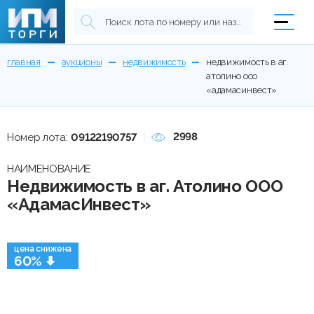
главная
аукционы
недвижимость
недвижимость в аг.
атолино ооо
«адамасинвест»
2998
Номер лота:
09122190757
НАИМЕНОВАНИЕ
Недвижимость в аг. Атолино ООО
«АдамасИнвест»
цена снижена
60%