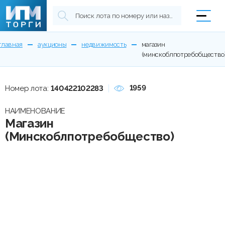
главная
аукционы
недвижимость
магазин
(минскоблпотребобщество
1959
Номер лота:
140422102283
НАИМЕНОВАНИЕ
Магазин
(Минскоблпотребобщество)