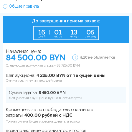
Общие правила
До завершения приема заявок:
1
6
0
1
1
3
0
5
дней
часов
минут
секунд
Начальная цена:
84 500.00 BYN
НДС не облагается
Следующая возможная ставка -
88 725.00
BYN
Шаг аукциона:
4 225.00 BYN от текущей цены
Сумма увеличения текущей цены
Сумма задатка:
8 450.00 BYN
Для участия в аукционе нужно внести задаток
Кроме цены за лот победитель оплачивает:
затраты:
400,00 рублей с НДС
Точная сумма будет известна до начала торгов
вознаграждение организатору торгов