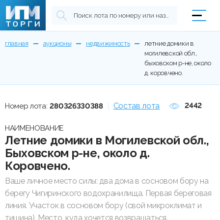
главная
аукционы
недвижимость
летние домики в
могилевской обл.,
быховском р-не, около
д. коровчено.
Состав лота
2442
Номер лота:
280326330388
НАИМЕНОВАНИЕ
Летние домики в Могилевской обл.,
Быховском р-не, около д.
Коровчено.
Ваше личное место силы: два дома в сосновом бору на
берегу Чигиринского водохранилища. Первая береговая
линия. Участок в сосновом бору (свой микроклимат и
тишина). Место, куда хочется возвращаться.