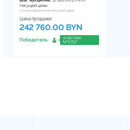
Шаг аукциона:
11 560.00 BYN от
текущей цены
Сумма увеличения текущей цены
Цена продажи:
242 760.00 BYN
участник
Победитель:
№5797