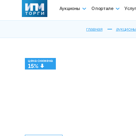
Аукционы
О портале
Услу
главная
аукцион
цена снижена
15%