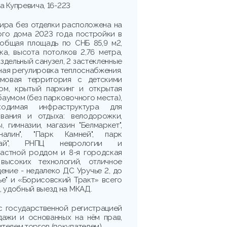
ка Купревича, 16-223
ира без отделки расположена на
ого дома 2023 года постройки в
общая площадь по СНБ 85,9 м2,
а, высота потолков 2,76 метра,
здельный санузел, 2 застекленные
ная регулировка теплоснабжения.
омовая территория с детскими
ом, крытый паркинг и открытая
баумом (без парковочного места),
одимая инфраструктура для
вания и отдыха: велодорожки,
, гимназии, магазин "Белмаркет",
налин", "Парк Камней", парк
грай", РНПЦ неврологии и
ластной роддом и 8-я городская
 высоких технологий, отличное
ние - недалеко ДС Уручье 2, до
ье" и «Борисовский Тракт» всего
, удобный выезд на МКАД.
с государственной регистрацией
дажи и основанных на нём прав,
телем торгов (покупателем).