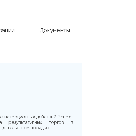
рации
Документы
егистрационных действий. Запрет
е результативных торгов в
одательством порядке