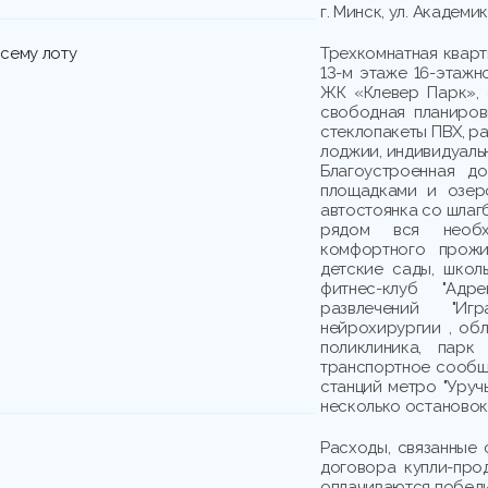
г. Минск, ул. Академи
сему лоту
Трехкомнатная кварт
13-м этаже 16-этажн
ЖК «Клевер Парк», 
свободная планировк
стеклопакеты ПВХ, ра
лоджии, индивидуаль
Благоустроенная д
площадками и озер
автостоянка со шлаг
рядом вся необх
комфортного прожи
детские сады, школы
фитнес-клуб "Адре
развлечений "И
нейрохирургии , об
поликлиника, парк
транспортное сообще
станций метро "Уруч
несколько остановок
Расходы, связанные 
договора купли-про
оплачиваются победи