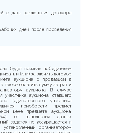
ней с даты заключения договора
 рабочих дней после проведения
иона будет признан победителем
дписать и (или) заключить договор
дмета аукциона с продавцом в
 а также оплатить сумму затрат и
ганизатору аукциона. В случае
я участника аукциона, ставшего
она (единственного участника
ившимся приобрести предмет
ьной цене предмета аукциона,
5%), от выполнения данных
нный задаток не возвращается и
, установленный организатором
 результаты электронных торгов