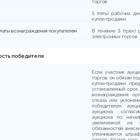
торгов
5 (пять) рабочих д
купли-продажи.
платы вознаграждения покупателем
В течение 3 (трех)
электронных торгов
ость победителя
Если участник аукц
торгов, он обязан по
купли-продажи пре
установленный срок,
вознаграждения ор
отказа или уклонени
победителем аукци
аукциона, соглас
аукциона по начал
увеличенной на 
обязанностей внесе
уплачивается штраф
торгов. Кроме того,