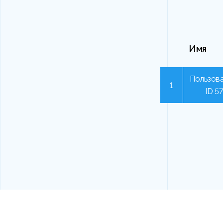
Имя
Пользова
1
ID 5