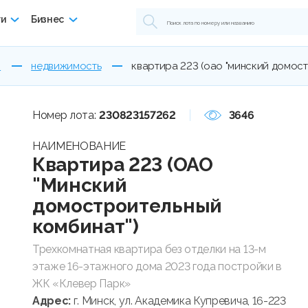
ги
Бизнес
ы
недвижимость
квартира 223 (оао "минский домос
Номер лота:
230823157262
3646
НАИМЕНОВАНИЕ
Квартира 223 (ОАО
"Минский
домостроительный
комбинат")
Трехкомнатная квартира без отделки на 13-м
этаже 16-этажного дома 2023 года постройки в
ЖК «Клевер Парк»
Адрес:
г. Минск, ул. Академика Купревича, 16-223