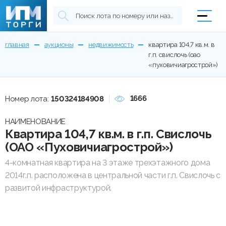
главная
аукционы
недвижимость
квартира 104,7 кв.м. в
г.п. свислочь (оао
«пуховичиагрострой»)
1666
Номер лота:
150324184908
НАИМЕНОВАНИЕ
Квартира 104,7 кв.м. в г.п. Свислочь
(ОАО «Пуховичиагрострой»)
4-комнатная квартира на 3 этаже трехэтажного дома
2014г.п. расположена в центральной части г.п. Свислочь с
развитой инфраструктурой.