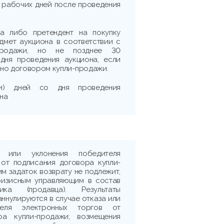
и) рабочих дней после проведения
на либо претендент на покупку
дмет аукциона в соответствии с
-продажи, но не позднее 30
 дня проведения аукциона, если
но договором купли-продажи.
ти) дней со дня проведения
на
 или уклонения победителя
 от подписания договора купли-
м задаток возврату не подлежит,
ризисным управляющим в состав
ика (продавца). Результаты
аннулируются в случае отказа или
теля электронных торгов от
ра купли-продажи; возмещения