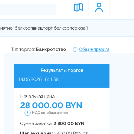
риятие "белкоопвнешторг белкоопсоюза")
Тип торгов:
Банкротство
Общие правила
Результаты торгов
14.05.2026 16:11:58
Начальная цена:
28 000.00 BYN
НДС не облагается
Сумма задатка:
2 800.00 BYN
Шаг аукциона:
1 400.00 BYN от