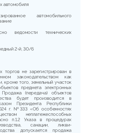
ых автомобиля
зированное автомобильного
вание
асно ведомости технических
педный 2-й, 30/6
х торгов не зарегистрирован в
енном законодательством как
, кроме того, земельный участок
объектов предмета электронных
. Продажа (передача) объектов
ества будет производится в
казом Президента Республики
2024 г. №333 «Об особенностях
ством неплатежеспособных
асно п.1.2 Указа в процедурах
изводства, санации, ликви-
водства допускается продажа