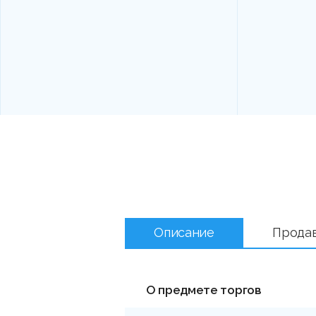
Описание
Прода
О предмете торгов