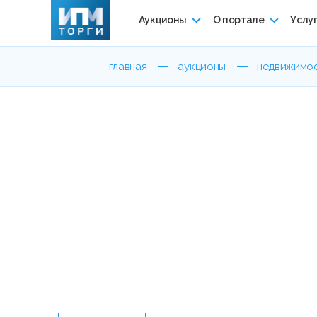
Аукционы
О портале
Услу
главная
аукционы
недвижимо