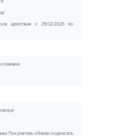
78
да
рок действия: с 28.02.2025 по
колаевна
говора
жи Покупатель обязан подписать