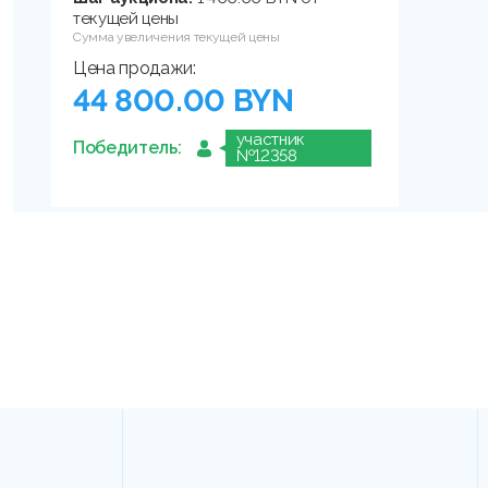
текущей цены
Сумма увеличения текущей цены
Цена продажи:
44 800.00 BYN
участник
Победитель:
№12358