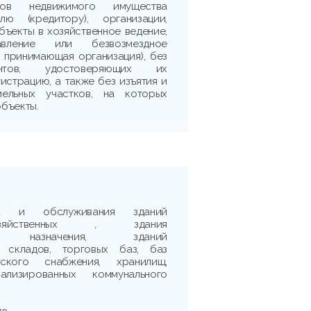
ктов недвижимого имущества
лю (кредитору), организации,
ъекты в хозяйственное ведение,
авление или безвозмездное
- принимающая организация), без
ентов, удостоверяющих их
истрацию, а также без изъятия и
мельных участков, на которых
бъекты.
ва и обслуживания зданий
о-хозяйственных , здания
ого назначения, зданий
х складов, торговых баз, баз
ческого снабжения, хранилищ,
ализированных коммунального