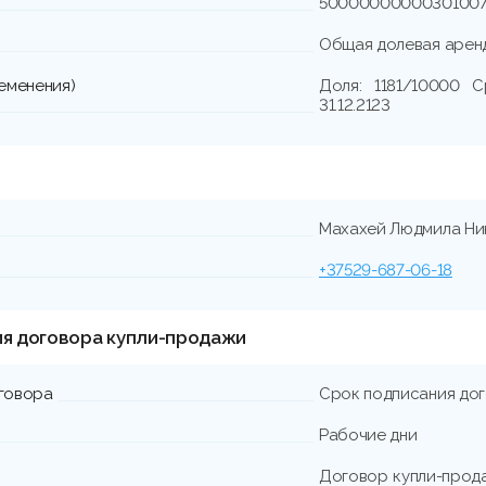
5000000000030100
Общая долевая арен
еменения)
Доля: 1181/10000 С
31.12.2123
Махахей Людмила Ни
+37529-687-06-18
ия договора купли-продажи
говора
Срок подписания до
Рабочие дни
Договор купли-прода