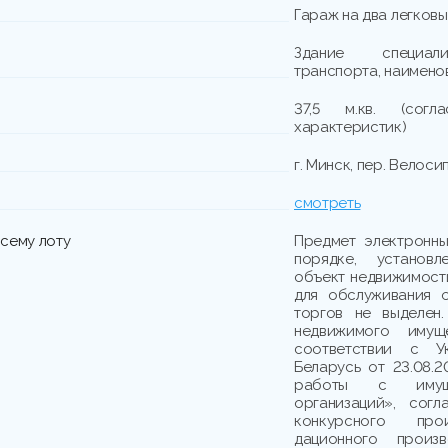
Гараж на два легков
Здание специали
транспорта, наимено
37,5 м.кв. (согл
характеристик)
г. Минск, пер. Велоси
смотреть
сему лоту
Предмет электронны
порядке, установл
объект недвижимости
для обслуживания 
торгов не выделен
недвижимого имущ
соответствии с У
Беларусь от 23.08.
работы с имуще
организаций», согл
конкурсного про
дационного произ