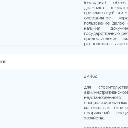
(передача) объе
должника покупате
принимаю-щей эти об
оперативное упр
пользование (далее 
наличия доку-м
государственную рег
предоставления зе
расположены такие о
тке
2.4462
для строительст
административн
неустановленн
специализированны
материально-техни
сооружений специ
хозяйства