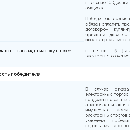
в течение 10 (десят
аукциона.
Победитель аукцио
обязан оплатить пре
договором купли
(тридцати) дней со
иное не предусмотре
платы вознаграждения покупателем
в течение 5 (пя
электронного аукцио
ость победителя
В случае отказа
электронных торгов
продажи внесенный и
а включается антик
имущества должн
электронных торгов 
уклонения победи
подписания догово