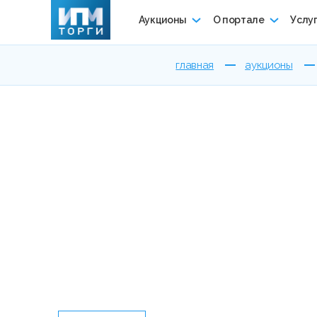
Аукционы
О портале
Услу
главная
аукционы