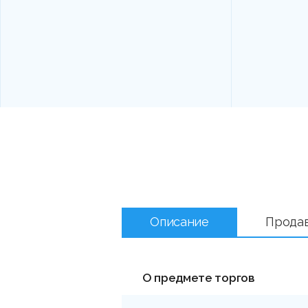
Описание
Прода
О предмете торгов