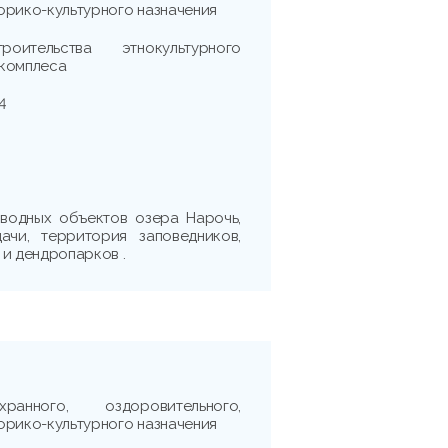
орико-культурного назначения
оительства этнокультурного
окомплеса
4
водных объектов озера Нарочь,
ачи, территория заповедников,
 и дендропарков .
ранного, оздоровительного,
орико-культурного назначения