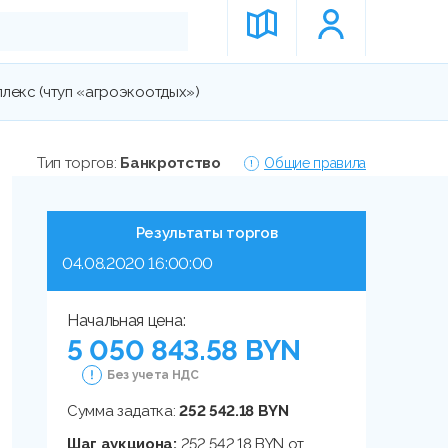
лекс (чтуп «агроэкоотдых»)
Тип торгов:
Банкротство
Общие правила
Результаты торгов
04.08.2020 16:00:00
Начальная цена:
5 050 843.58 BYN
Без учета НДС
Сумма задатка:
252 542.18 BYN
Шаг аукциона:
252 542.18 BYN от