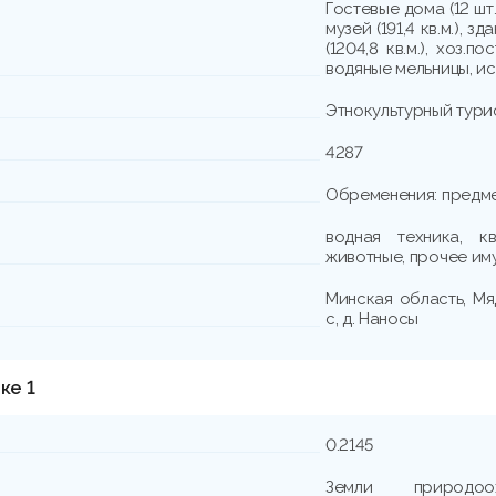
Гостевые дома (12 шт.,
музей (191,4 кв.м.), 
(1204,8 кв.м.), хоз.
водяные мельницы, и
Этнокультурный тури
4287
Обременения: предме
водная техника, кв
животные, прочее им
Минская область, Мя
с, д. Наносы
ке 1
0.2145
Земли природоох