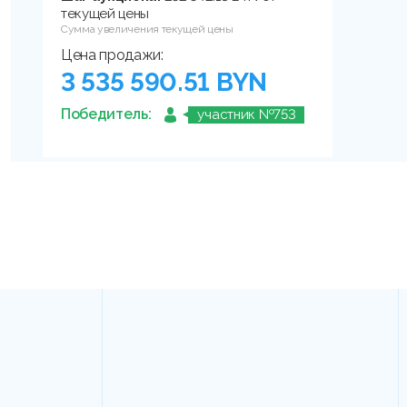
текущей цены
Сумма увеличения текущей цены
Цена продажи:
3 535 590.51 BYN
Победитель:
участник №753