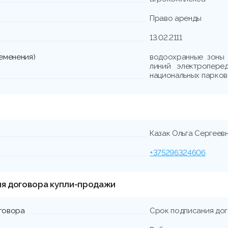
Право аренды
13.02.2111
еменения)
водоохранные зоны 
линий электроперед
национальных парков
Казак Ольга Сергеев
+375296324606
ия договора купли-продажи
говора
Срок подписания до