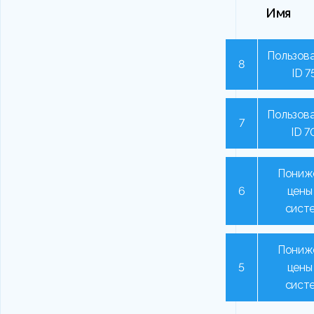
Имя
Пользова
8
ID 7
Пользова
7
ID 7
Пониж
6
цены
сист
Пониж
5
цены
сист