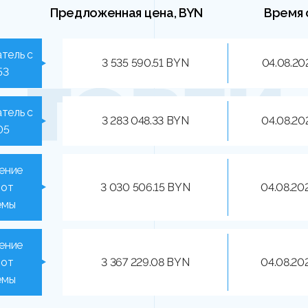
Предложенная цена, BYN
Время 
тель с
3 535 590.51 BYN
04.08.20
53
тель с
3 283 048.33 BYN
04.08.20
05
ение
 от
3 030 506.15 BYN
04.08.20
емы
ение
 от
3 367 229.08 BYN
04.08.20
емы