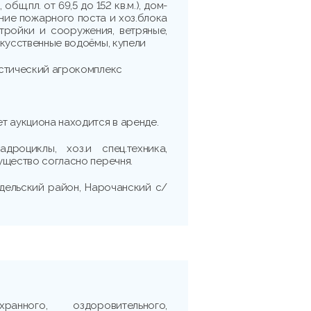
 общ.пл. от 69,5 до 152 кв.м.), дом-
здание пожарного поста и хоз.блока
постройки и сооружения, ветряные,
скусственные водоёмы, купели
стический агрокомплекс
т аукциона находится в аренде.
адроциклы, хоз.и спец.техника,
ущество согласно перечня.
дельский район, Нарочанский с/
ранного, оздоровительного,