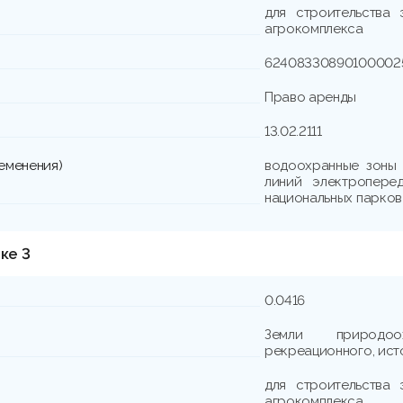
для строительства 
агрокомплекса
62408330890100002
Право аренды
13.02.2111
еменения)
водоохранные зоны 
линий электроперед
национальных парков
ке 3
0.0416
Земли природоох
рекреационного, ист
для строительства 
агрокомплекса