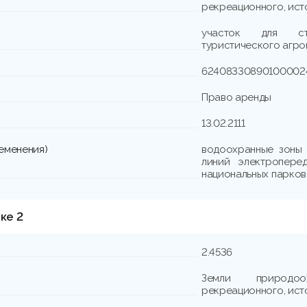
рекреационного, ист
участок для стр
туристического агр
62408330890100002
Право аренды
13.02.2111
еменения)
водоохранные зоны 
линий электроперед
национальных парков
ке 2
2.4536
Земли природоох
рекреационного, ист